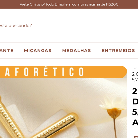
Frete Grátis p/ todo Brasil em compras acima de R$200
ANTE
MIÇANGAS
MEDALHAS
ENTREMEIOS
Iní
2 
5,
2
D
5
A