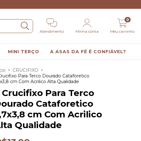
0
Atendimento
Minha conta
Meu carrinho
MINI TERÇO
A ASAS DA FÉ É CONFIÁVEL?
cio
>
CRUCIFIXO
>
Crucifixo Para Terco Dourado Cataforetico
7x3,8 cm Com Acrilico Alta Qualidade
 Crucifixo Para Terco
ourado Cataforetico
,7x3,8 cm Com Acrilico
lta Qualidade