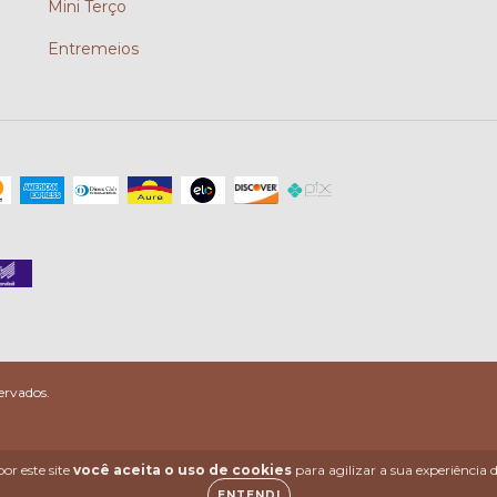
Mini Terço
Entremeios
ervados.
or este site
você aceita o uso de cookies
para agilizar a sua experiência
ENTENDI