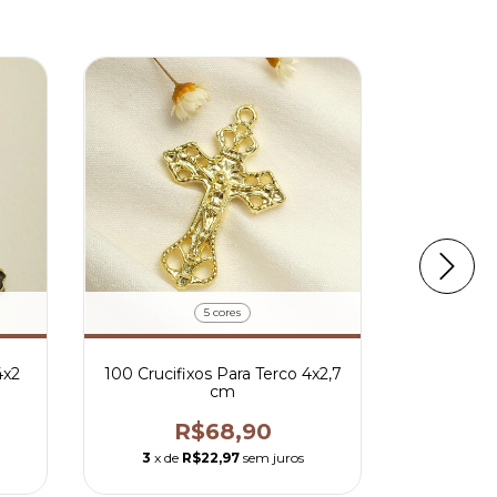
5 cores
4x2
100 Crucifixos Para Terco 4x2,7
100 Cruci
cm
R$68,90
3
x de
R$22,97
sem juros
3
x de