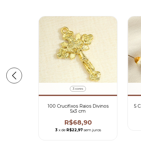
3 cores
ado 4x2 cm
100 Crucifixos Raios Divinos
5 C
5x3 cm
0
R$68,90
3
x de
R$22,97
sem juros