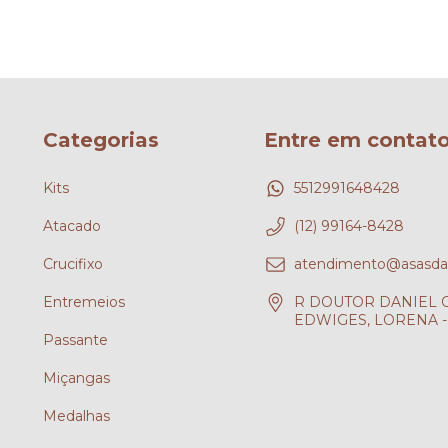
Categorias
Entre em contat
Kits
5512991648428
Atacado
(12) 99164-8428
Crucifixo
atendimento@asasdafe
Entremeios
R DOUTOR DANIEL CH
EDWIGES, LORENA - 
Passante
?
Miçangas
Medalhas