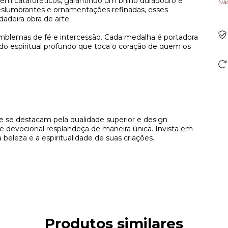
 em cataforéticos, garantindo um brilho duradouro e
Nã
deslumbrantes e ornamentações refinadas, esses
adeira obra de arte.
emblemas de fé e intercessão. Cada medalha é portadora
ado espiritual profundo que toca o coração de quem os
ue se destacam pela qualidade superior e design
te devocional resplandeça de maneira única. Invista em
beleza e a espiritualidade de suas criações.
Produtos similares