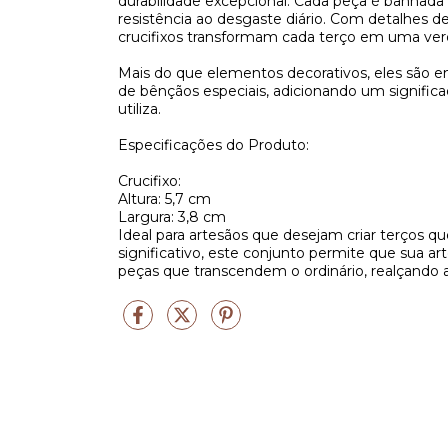
durabilidade excepcional. Cada peça é banhada
resistência ao desgaste diário. Com detalhes 
crucifixos transformam cada terço em uma verd
Mais do que elementos decorativos, eles são 
de bênçãos especiais, adicionando um signific
utiliza.
Especificações do Produto:
Crucifixo:
Altura: 5,7 cm
Largura: 3,8 cm
Ideal para artesãos que desejam criar terços q
significativo, este conjunto permite que sua ar
peças que transcendem o ordinário, realçando a 