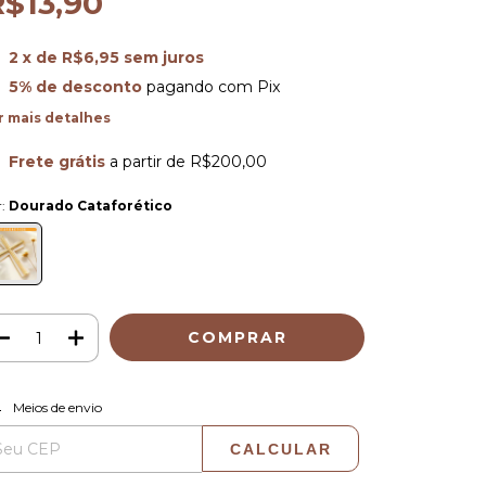
R$13,90
2
x de
R$6,95
sem juros
5% de desconto
pagando com Pix
r mais detalhes
Frete grátis
a partir de
R$200,00
r:
Dourado Cataforético
ALTERAR CEP
regas para o CEP:
Meios de envio
CALCULAR