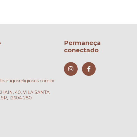
o
Permaneça
conectado
artigosreligiosos.com.br
AIN, 40, VILA SANTA
SP, 12604-280