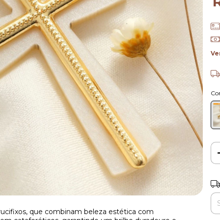
Ve
Co
Ent
rucifixos, que combinam beleza estética com