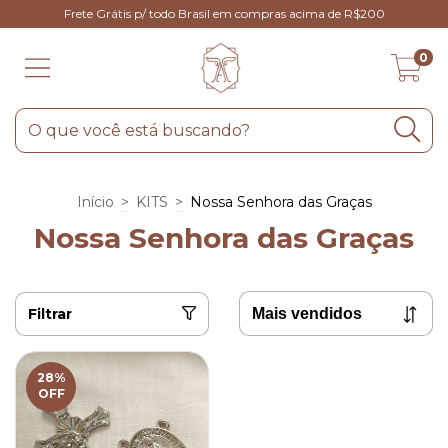
Frete Grátis p/ todo Brasil em compras acima de R$200
0
Início
>
KITS
>
Nossa Senhora das Graças
Nossa Senhora das Graças
Filtrar
28
%
OFF