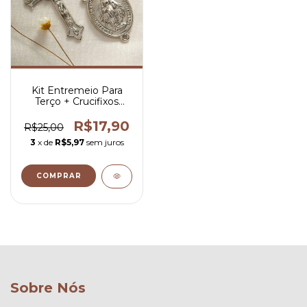
Kit Entremeio Para
Terço + Crucifixos
Nossa Senhora das
Graças
R$17,90
R$25,00
3
x de
R$5,97
sem juros
COMPRAR
Sobre Nós