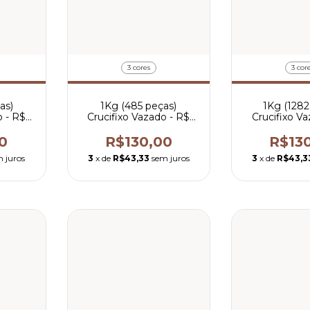
3 cores
3 cor
as)
1Kg (485 peças)
1Kg (1282
o - R$
Crucifixo Vazado - R$
Crucifixo V
ça
0,27 por peça
0,10 po
0
R$130,00
R$13
 juros
3
x de
R$43,33
sem juros
3
x de
R$43,3