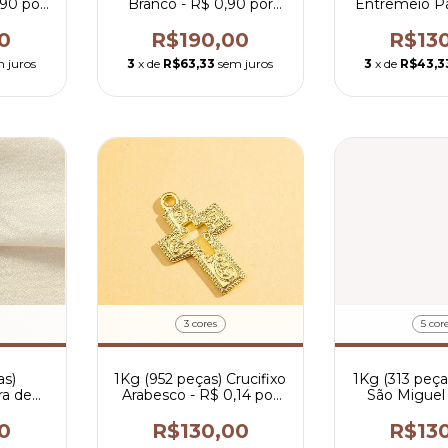
,90 por
Branco - R$ 0,90 por
Entremeio Pa
peça
- R$ 0,84 
0
R$190,00
R$13
 juros
3
x de
R$63,33
sem juros
3
x de
R$43,3
3 cores
5 cor
as)
1Kg (952 peças) Crucifixo
1Kg (313 peças
ra de
Arabesco - R$ 0,14 por
São Miguel 
6 por
peça
Deus?'' - R
peç
0
R$130,00
R$13