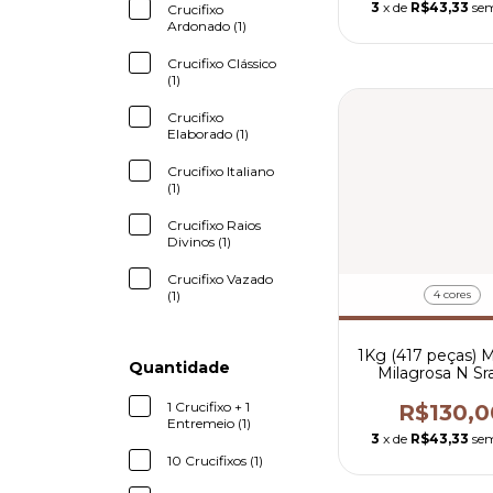
3
x de
R$43,33
sem
Crucifixo
Ardonado (1)
Crucifixo Clássico
(1)
Crucifixo
Elaborado (1)
Crucifixo Italiano
(1)
Crucifixo Raios
Divinos (1)
Crucifixo Vazado
4 cores
(1)
1Kg (417 peças) 
Quantidade
Milagrosa N Sr
Graças - R$ 0,3
peça
1 Crucifixo + 1
R$130,0
Entremeio (1)
3
x de
R$43,33
sem
10 Crucifixos (1)