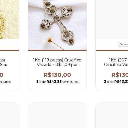
5 cor
as)
1Kg (119 peças) Crucifixo
1Kg (207
Sra
Vazado - R$ 1,09 por
Crucifixo V
R$ 0,53
peça
0,63 po
0
R$130,00
R$13
m juros
3
x de
R$43,33
sem juros
3
x de
R$43,3