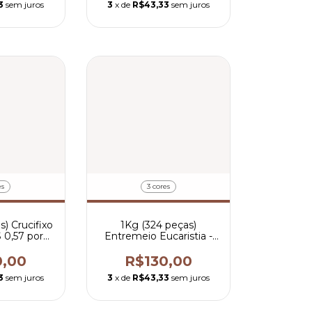
3
sem juros
3
x de
R$43,33
sem juros
es
3 cores
s) Crucifixo
1Kg (324 peças)
 0,57 por
Entremeio Eucaristia -
a
R$ 0,4 por peça
0,00
R$130,00
3
sem juros
3
x de
R$43,33
sem juros