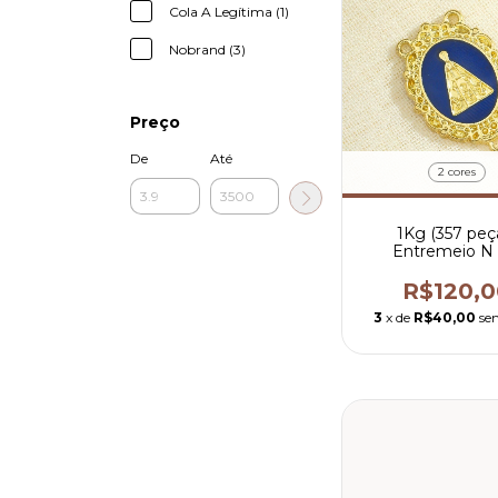
Cola A Legítima (1)
Nobrand (3)
Preço
De
Até
2 cores
1Kg (357 peç
Entremeio N 
Aparecida Azul - 
por peça
R$120,0
3
x de
R$40,00
se