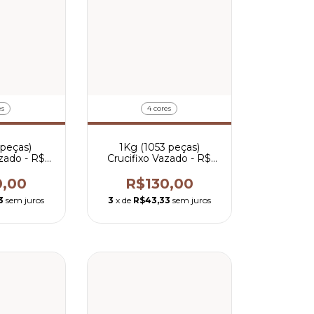
es
4 cores
 peças)
1Kg (1053 peças)
azado - R$
Crucifixo Vazado - R$
r peça
0,12 por peça
0,00
R$130,00
3
sem juros
3
x de
R$43,33
sem juros