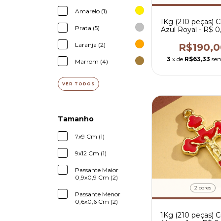
Amarelo (1)
1Kg (210 peças) C
Prata (5)
Azul Royal - R$ 0
peça
Laranja (2)
R$190,0
3
x de
R$63,33
sem
Marrom (4)
VER TODOS
Tamanho
7x9 Cm (1)
9x12 Cm (1)
Passante Maior
0,9x0,9 Cm (2)
2 cores
Passante Menor
0,6x0,6 Cm (2)
1Kg (210 peças) C