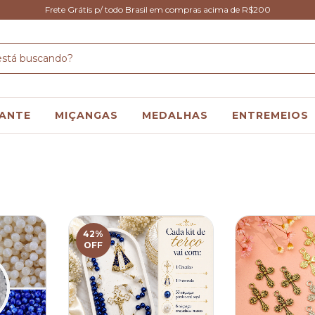
Frete Grátis p/ todo Brasil em compras acima de R$200
ANTE
MIÇANGAS
MEDALHAS
ENTREMEIOS
42
%
OFF