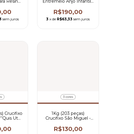
ra Resinar
Entremeio Anjo Infantil -
por peça
R$ 0,68 por peça
0,00
R$190,00
3
sem juros
3
x de
R$63,33
sem juros
es
3 cores
) Crucifixo
1Kg (203 peças)
''Quis Ut
Crucifixo São Miguel -
$ 0,42 por
R$ 0,64 por peça
a
0,00
R$130,00