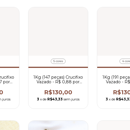
5 cores
4 cor
rucifixo
1Kg (147 peças) Crucifixo
1Kg (191 peças
7 por
Vazado - R$ 0,88 por
Vazado - R$
peça
peç
0
R$130,00
R$13
 juros
3
x de
R$43,33
sem juros
3
x de
R$43,3