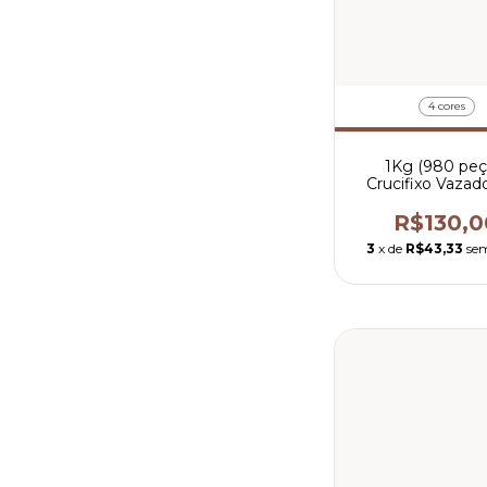
4 cores
1Kg (980 peç
Crucifixo Vazad
0,13 por pe
R$130,0
3
x de
R$43,33
sem