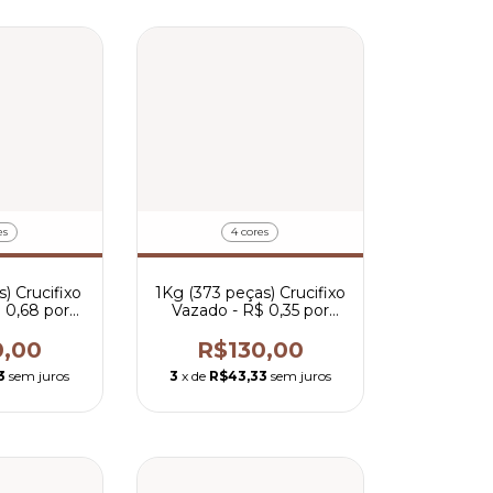
es
4 cores
) Crucifixo
1Kg (373 peças) Crucifixo
 0,68 por
Vazado - R$ 0,35 por
a
peça
0,00
R$130,00
3
sem juros
3
x de
R$43,33
sem juros