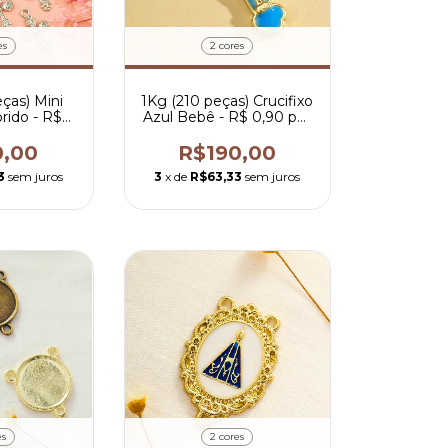
es
2 cores
ças) Mini
1Kg (210 peças) Crucifixo
orido - R$
Azul Bebê - R$ 0,90 por
r peça
peça
0,00
R$190,00
3
sem juros
3
x de
R$63,33
sem juros
es
2 cores