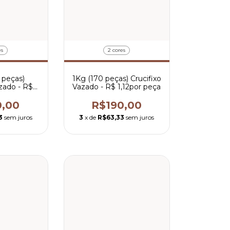
es
2 cores
 peças)
1Kg (170 peças) Crucifixo
azado - R$
Vazado - R$ 1,12por peça
r peça
0,00
R$190,00
3
sem juros
3
x de
R$63,33
sem juros