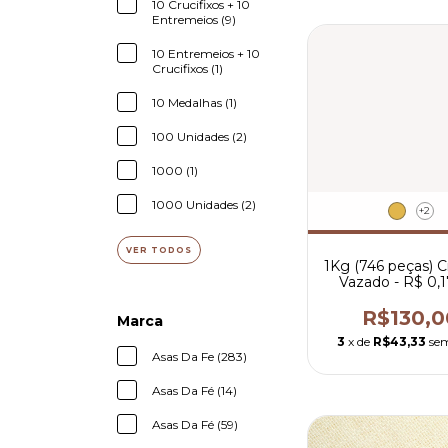
10 Crucifixos + 10
Entremeios (9)
10 Entremeios + 10
Crucifixos (1)
10 Medalhas (1)
100 Unidades (2)
1000 (1)
1000 Unidades (2)
+2
VER TODOS
1Kg (746 peças) C
Vazado - R$ 0,1
peça
R$130,0
Marca
3
x de
R$43,33
sem
Asas Da Fe (283)
Asas Da Fé (14)
Asas Da Fé (59)