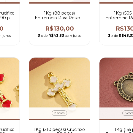
rucifixo
1Kg (88 peças)
1Kg (505
,90 por
Entremeio Para Resinar
Entremeio Pa
Noiva - R$ 1,48 por peça
- R$ 0,26 
0
R$130,00
R$13
 juros
3
x de
R$43,33
sem juros
3
x de
R$43,3
2 cores
5 cor
rucifixo
1Kg (210 peças) Crucifixo
1Kg (155