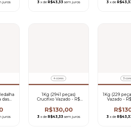
 juros
3
x de
R$43,33
sem juros
3
x de
R$43,3
4 cores
3 cor
Medalha
1Kg (2941 peças)
1Kg (229 peça
a das
Crucifixo Vazado - R$
Vazado - R$
1 por
0,04 por peça
peç
0
R$130,00
R$13
 juros
3
x de
R$43,33
sem juros
3
x de
R$43,3