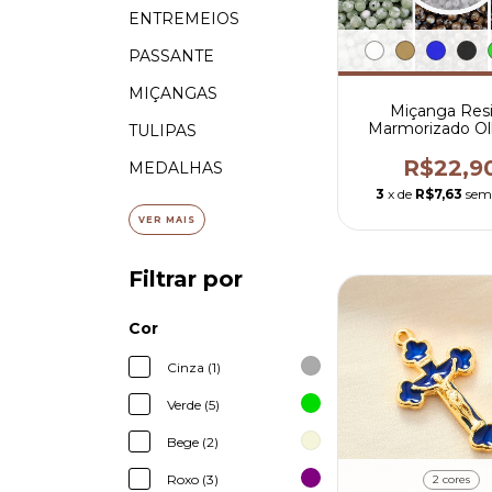
ENTREMEIOS
PASSANTE
MIÇANGAS
Miçanga Res
Marmorizado Ol
TULIPAS
Gato 8m
R$22,9
MEDALHAS
3
x de
R$7,63
sem
VER MAIS
Filtrar por
Cor
Cinza (1)
Verde (5)
Bege (2)
Roxo (3)
2 cores