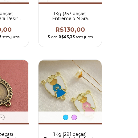
 peças)
1Kg (357 peças)
ra Resinar
Entremeio N Sra
por peça
Aparecida Pintado - R$
0,53 por peça
0,00
R$130,00
3
sem juros
3
x de
R$43,33
sem juros
es
 peças)
1Kg (281 peças)