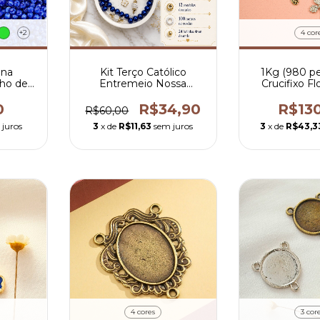
+2
4 cor
ina
Kit Terço Católico
1Kg (980 pe
ho de
Entremeio Nossa
Crucifixo Fl
m
Senhora Aparecida Asas
0,13 po
da Fé
0
R$34,90
R$13
R$60,00
 juros
3
x de
R$11,63
sem juros
3
x de
R$43,3
4 cores
3 cor