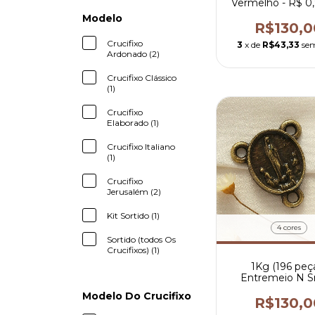
Vermelho - R$ 0
peça
Modelo
R$130,0
Crucifixo
3
x de
R$43,33
sem
Ardonado (2)
Crucifixo Clássico
(1)
Crucifixo
Elaborado (1)
Crucifixo Italiano
(1)
Crucifixo
Jerusalém (2)
Kit Sortido (1)
4 cores
Sortido (todos Os
Crucifixos) (1)
1Kg (196 peç
Entremeio N S
Fátima - R$ 0,6
Modelo Do Crucifixo
peça
R$130,0