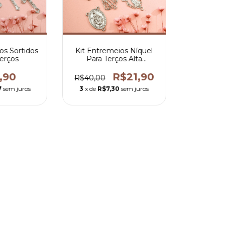
xos Sortidos
Kit Entremeios Níquel
Terços
Para Terços Alta
Qualidade
,90
R$21,90
R$40,00
7
sem juros
3
x de
R$7,30
sem juros