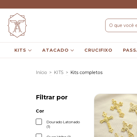
KITS
ATACADO
CRUCIFIXO
PASS
Início
>
KITS
>
Kits completos
Filtrar por
Cor
Dourado Latonado
(1)
Ouro Velho (1)