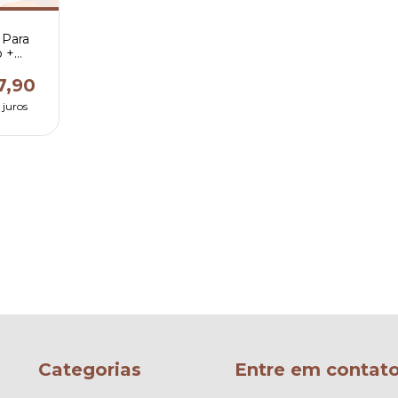
 Para
o +
7,90
 juros
Categorias
Entre em contat