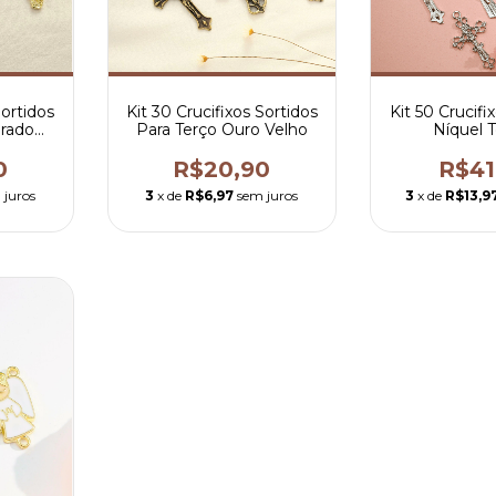
Sortidos
Kit 30 Crucifixos Sortidos
Kit 50 Crucifi
urado
Para Terço Ouro Velho
Níquel 
0
R$20,90
R$41
 juros
3
x de
R$6,97
sem juros
3
x de
R$13,9