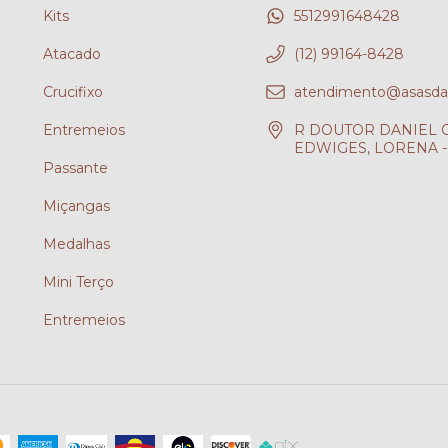
Kits
5512991648428
Atacado
(12) 99164-8428
Crucifixo
atendimento@asasdafe
Entremeios
R DOUTOR DANIEL CH
EDWIGES, LORENA - 
Passante
?
Miçangas
Medalhas
Mini Terço
Entremeios