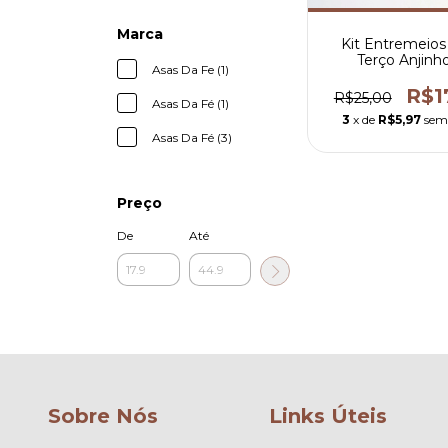
Marca
Kit Entremeios
Terço Anjinh
Asas Da Fe (1)
Crucifixos
R$1
R$25,00
Asas Da Fé (1)
3
x de
R$5,97
sem
Asas Da Fé (3)
Preço
De
Até
Sobre Nós
Links Úteis