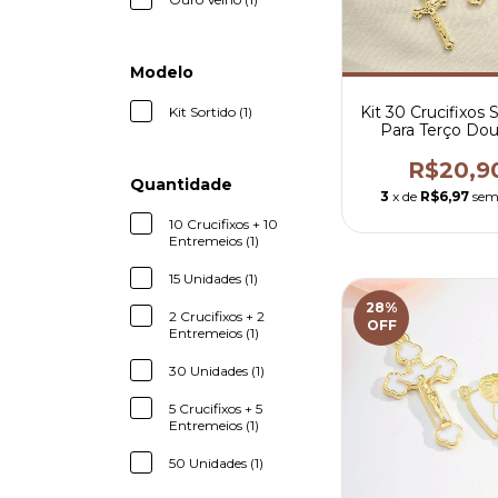
Modelo
Kit 30 Crucifixos 
Kit Sortido (1)
Para Terço Do
Latonado
R$20,9
Quantidade
3
x de
R$6,97
sem
10 Crucifixos + 10
Entremeios (1)
15 Unidades (1)
28
%
2 Crucifixos + 2
OFF
Entremeios (1)
30 Unidades (1)
5 Crucifixos + 5
Entremeios (1)
50 Unidades (1)