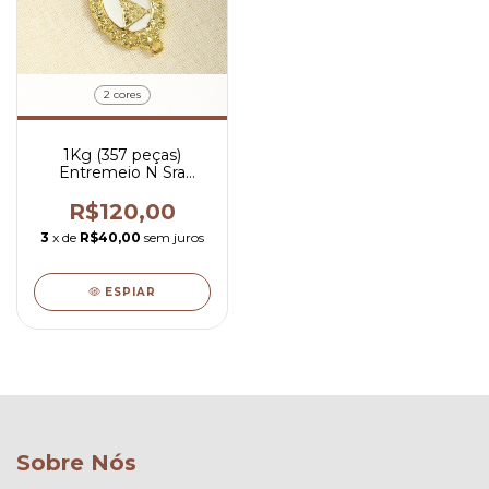
2 cores
1Kg (357 peças)
Entremeio N Sra
Aparecida Branco - R$
0,53 por peça
R$120,00
3
x de
R$40,00
sem juros
ESPIAR
Sobre Nós