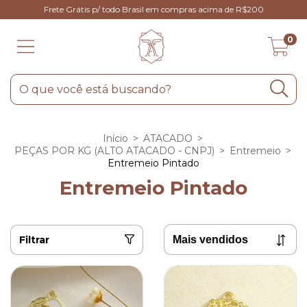
Frete Grátis p/ todo Brasil em compras acima de R$200
0
Início
>
ATACADO
>
PEÇAS POR KG (ALTO ATACADO - CNPJ)
>
Entremeio
>
Entremeio Pintado
Entremeio Pintado
Filtrar