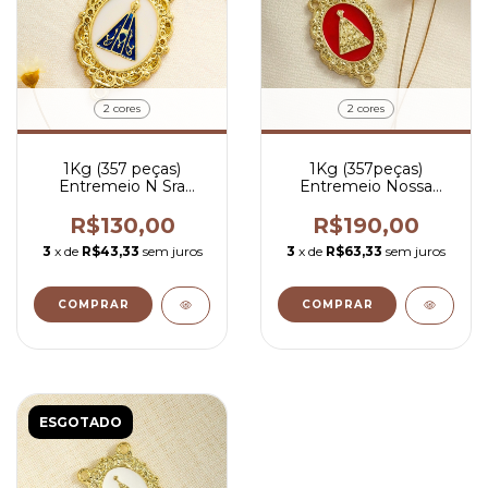
2 cores
2 cores
1Kg (357 peças)
1Kg (357peças)
Entremeio N Sra
Entremeio Nossa
Aparecida Pintado -
Senhora Aparecida
R$ 0,53 por peça
Pintada - R$ 0,53 por
R$130,00
R$190,00
peça
3
x de
R$43,33
sem juros
3
x de
R$63,33
sem juros
COMPRAR
COMPRAR
ESGOTADO