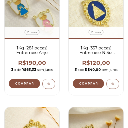
2 cores
2 cores
1Kg (281 peças)
1Kg (357 peças)
Entremeio Anjo
Entremeio N Sra
Infantil - R$ 0,68 por
Aparecida Azul - R$
peça
0,53 por peça
R$190,00
R$120,00
3
x de
R$63,33
sem juros
3
x de
R$40,00
sem juros
COMPRAR
COMPRAR