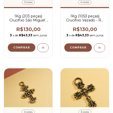
3 cores
4 cores
1Kg (203 peças)
1Kg (1053 peças)
Crucifixo São Miguel -
Crucifixo Vazado - R$
R$ 0,64 por peça
0,12 por peça
R$130,00
R$130,00
3
x de
R$43,33
sem juros
3
x de
R$43,33
sem juros
COMPRAR
COMPRAR
4 cores
3 cores