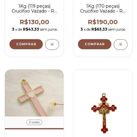
1Kg (119 peças)
1Kg (170 peças)
Crucifixo Vazado - R$
Crucifixo Vazado - R$
1,09 por peça
1,12por peça
R$130,00
R$190,00
3
x de
R$43,33
sem juros
3
x de
R$63,33
sem juros
COMPRAR
COMPRAR
2 cores