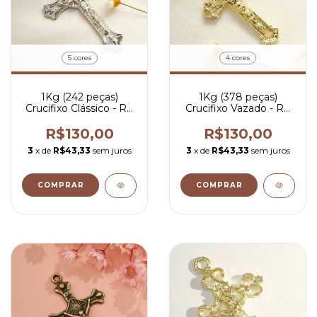
5 cores
4 cores
1Kg (242 peças)
1Kg (378 peças)
Crucifixo Clássico - R$
Crucifixo Vazado - R$
0,54 por peça
0,34 por peça
R$130,00
R$130,00
3
x de
R$43,33
sem juros
3
x de
R$43,33
sem juros
COMPRAR
COMPRAR