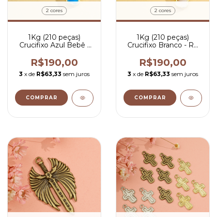
2 cores
2 cores
1Kg (210 peças)
1Kg (210 peças)
Crucifixo Azul Bebê -
Crucifixo Branco - R$
R$ 0,90 por peça
0,90 por peça
R$190,00
R$190,00
3
x de
R$63,33
sem juros
3
x de
R$63,33
sem juros
COMPRAR
COMPRAR