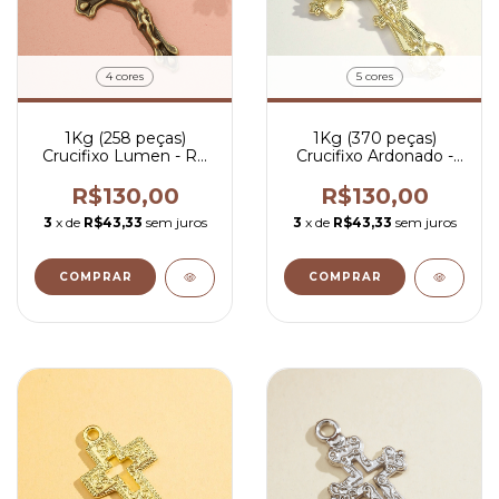
4 cores
5 cores
1Kg (258 peças)
1Kg (370 peças)
Crucifixo Lumen - R$
Crucifixo Ardonado -
0,50 por peça
R$ 0,35 por peça
R$130,00
R$130,00
3
x de
R$43,33
sem juros
3
x de
R$43,33
sem juros
COMPRAR
COMPRAR