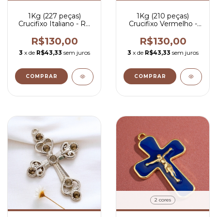
1Kg (227 peças)
1Kg (210 peças)
Crucifixo Italiano - R$
Crucifixo Vermelho -
0,57 por peça
R$ 0,90 por peça
R$130,00
R$130,00
3
x de
R$43,33
sem juros
3
x de
R$43,33
sem juros
COMPRAR
COMPRAR
2 cores