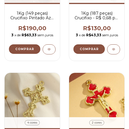
1Kg (149 peças)
1Kg (187 peças)
Crucifixo Pintado Azul
Crucifixo - R$ 0,68 por
- R$ 1,27 por peça
peça
R$190,00
R$130,00
3
x de
R$63,33
sem juros
3
x de
R$43,33
sem juros
COMPRAR
COMPRAR
4 cores
2 cores