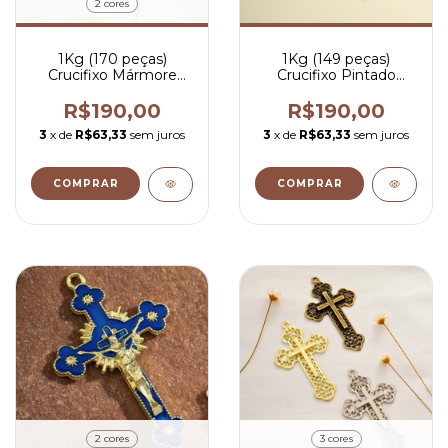
2 cores
1Kg (170 peças)
1Kg (149 peças)
Crucifixo Mármore
Crucifixo Pintado
Pintado - R$ 1,12 por
Branco - R$ 1,27 por
peça
peça
R$190,00
R$190,00
3
x de
R$63,33
sem juros
3
x de
R$63,33
sem juros
COMPRAR
2 cores
3 cores