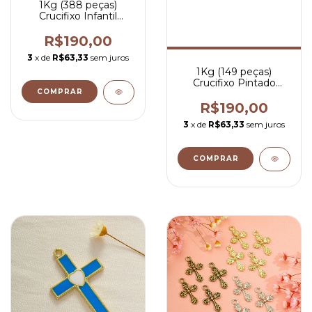
1Kg (388 peças)
Crucifixo Infantil
Pintado Rosa - R$
0,49 por peça
R$190,00
3
x de
R$63,33
sem juros
1Kg (149 peças)
Crucifixo Pintado
COMPRAR
Vermelho- R$ 1,27 por
peça
R$190,00
3
x de
R$63,33
sem juros
COMPRAR