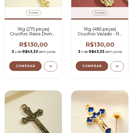
3 cores
3 cores
1Kg (275 peças)
1Kg (485 peças)
Crucifixo Raios Divinos
Crucifixo Vazado - R$
- R$ 0,47 por peça
0,27 por peça
R$130,00
R$130,00
3
x de
R$43,33
sem juros
3
x de
R$43,33
sem juros
COMPRAR
COMPRAR