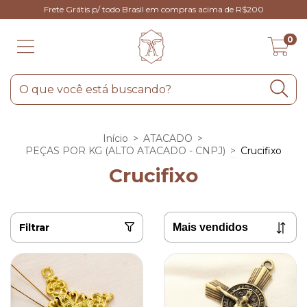
Frete Grátis p/ todo Brasil em compras acima de R$200
0
Início
>
ATACADO
>
PEÇAS POR KG (ALTO ATACADO - CNPJ)
>
Crucifixo
Crucifixo
Filtrar