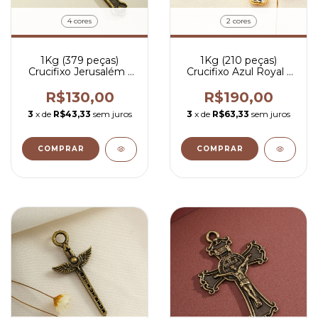
4 cores
2 cores
1Kg (379 peças)
1Kg (210 peças)
Crucifixo Jerusalém -
Crucifixo Azul Royal -
R$ 0,34 por peça
R$ 0,90 por peça
R$130,00
R$190,00
3
x de
R$43,33
sem juros
3
x de
R$63,33
sem juros
COMPRAR
COMPRAR