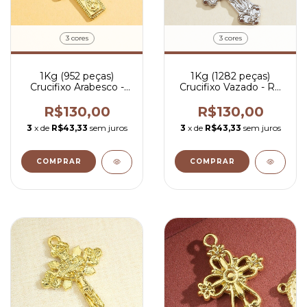
3 cores
3 cores
1Kg (952 peças)
1Kg (1282 peças)
Crucifixo Arabesco -
Crucifixo Vazado - R$
R$ 0,14 por peça
0,10 por peça
R$130,00
R$130,00
3
x de
R$43,33
sem juros
3
x de
R$43,33
sem juros
COMPRAR
COMPRAR