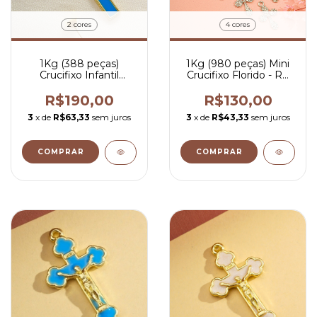
2 cores
4 cores
1Kg (388 peças)
1Kg (980 peças) Mini
Crucifixo Infantil
Crucifixo Florido - R$
Pintado - R$ 0,49 por
0,13 por peça
peça
R$190,00
R$130,00
3
x de
R$63,33
sem juros
3
x de
R$43,33
sem juros
COMPRAR
COMPRAR