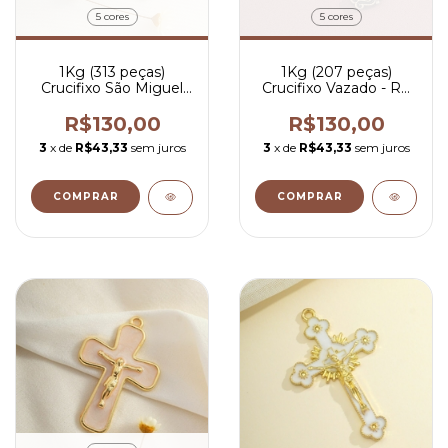
5 cores
5 cores
1Kg (313 peças)
1Kg (207 peças)
Crucifixo São Miguel
Crucifixo Vazado - R$
''Quis Ut Deus?'' - R$
0,63 por peça
0,42 por peça
R$130,00
R$130,00
3
x de
R$43,33
sem juros
3
x de
R$43,33
sem juros
COMPRAR
COMPRAR