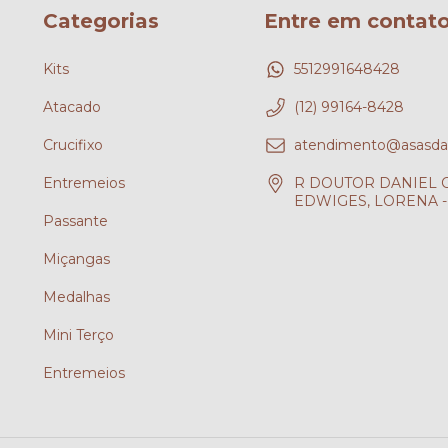
Categorias
Entre em contat
Kits
5512991648428
Atacado
(12) 99164-8428
Crucifixo
atendimento@asasdafe
Entremeios
R DOUTOR DANIEL CH
EDWIGES, LORENA - 
Passante
?
Miçangas
Medalhas
Mini Terço
Entremeios