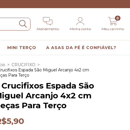
0
Atendimento
Minha conta
Meu carrinho
MINI TERÇO
A ASAS DA FÉ É CONFIÁVEL?
cio
>
CRUCIFIXO
>
Crucifixos Espada São Miguel Arcanjo 4x2 cm
ças Para Terço
 Crucifixos Espada São
iguel Arcanjo 4x2 cm
eças Para Terço
R$5,90