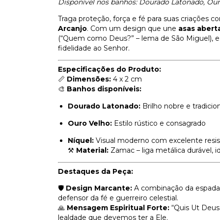
Disponível nos banhos: Dourado Latonado, Our
Traga proteção, força e fé para suas criações
Arcanjo
. Com um design que une
asas abert
(“Quem como Deus?” – lema de São Miguel), est
fidelidade ao Senhor.
Especificações do Produto:
📏
Dimensões:
4 x 2 cm
🎨
Banhos disponíveis:
Dourado Latonado:
Brilho nobre e tradicio
Ouro Velho:
Estilo rústico e consagrado
Níquel:
Visual moderno com excelente resis
⚒️
Material:
Zamac – liga metálica durável, i
Destaques da Peça:
🛡️
Design Marcante:
A combinação da espada 
defensor da fé e guerreiro celestial.
🙏
Mensagem Espiritual Forte:
“Quis Ut Deus
lealdade que devemos ter a Ele.