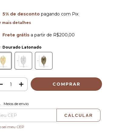
5% de desconto
pagando com Pix
r mais detalhes
Frete grátis
a partir de
R$200,00
r:
Dourado Latonado
ALTERAR CEP
regas para o CEP:
Meios de envio
CALCULAR
o sei meu CEP