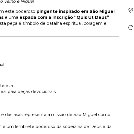
o Velho e Níquel
 com este poderoso
pingente inspirado em São Miguel
as
e uma
espada com a inscrição “Quis Ut Deus”
a peça é símbolo de batalha espiritual, coragem e
nal
tência
deal para peças devocionais
e das asas representa a missão de São Miguel como
” é um lembrete poderoso da soberania de Deus e da