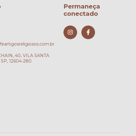
o
Permaneça
conectado
artigosreligiosos.com.br
AIN, 40, VILA SANTA
SP, 12604-280