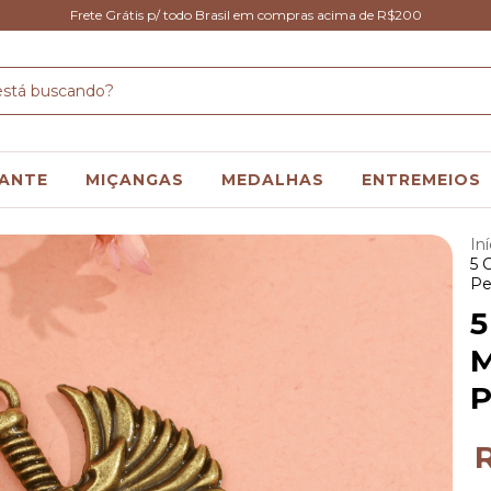
Frete Grátis p/ todo Brasil em compras acima de R$200
ANTE
MIÇANGAS
MEDALHAS
ENTREMEIOS
Iní
5 
Pe
5
M
P