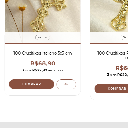
4 cores
5 c
100 Crucifixos Italiano 5x3 cm
100 Crucifixos 
c
R$68,90
R$6
3
x de
R$22,97
sem juros
3
x de
R$22
COMPRAR
COMPRAR