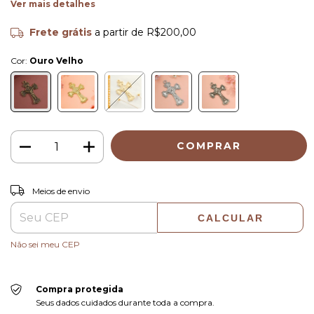
Ver mais detalhes
Frete grátis
a partir de
R$200,00
Cor:
Ouro Velho
ALTERAR CEP
Entregas para o CEP:
Meios de envio
CALCULAR
Não sei meu CEP
Compra protegida
Seus dados cuidados durante toda a compra.