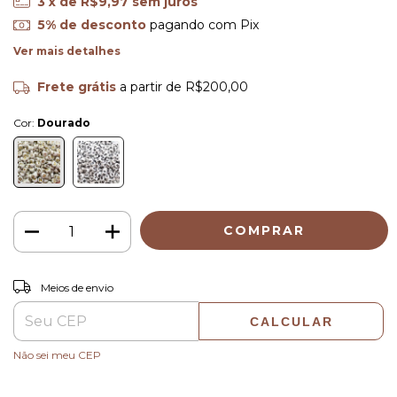
3
x de
R$9,97
sem juros
5% de desconto
pagando com Pix
Ver mais detalhes
Frete grátis
a partir de
R$200,00
Cor:
Dourado
ALTERAR CEP
Entregas para o CEP:
Meios de envio
CALCULAR
Não sei meu CEP