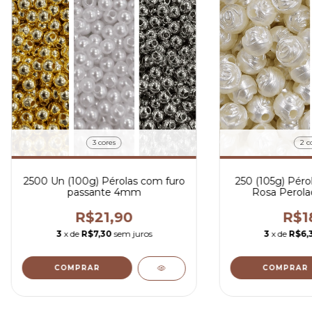
3 cores
2 c
2500 Un (100g) Pérolas com furo
250 (105g) Péro
passante 4mm
Rosa Perol
R$21,90
R$1
3
x de
R$7,30
sem juros
3
x de
R$6,
COMPRAR
COMPRAR