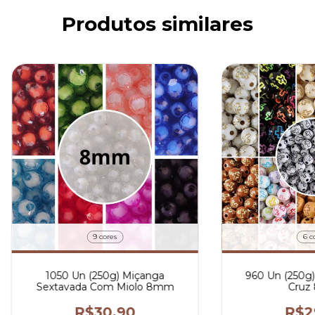
Produtos similares
9 cores
6 c
1050 Un (250g) Miçanga
960 Un (250g
Sextavada Com Miolo 8mm
Cruz
R$30,90
R$2