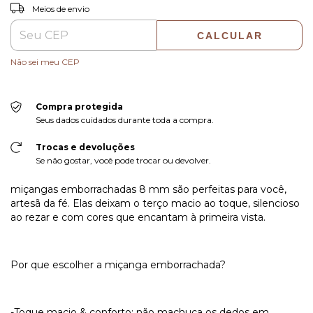
ALTERAR CEP
Entregas para o CEP:
Meios de envio
CALCULAR
Não sei meu CEP
Compra protegida
Seus dados cuidados durante toda a compra.
Trocas e devoluções
Se não gostar, você pode trocar ou devolver.
miçangas emborrachadas 8 mm são perfeitas para você,
artesã da fé. Elas deixam o terço macio ao toque, silencioso
ao rezar e com cores que encantam à primeira vista.
Por que escolher a miçanga emborrachada?
-Toque macio & conforto: não machuca os dedos em