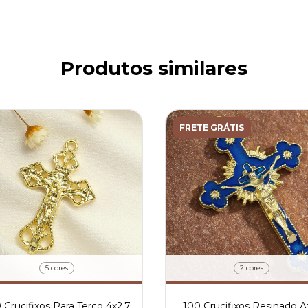
Produtos similares
FRETE GRÁTIS
5 cores
2 cores
 Crucifixos Para Terco 4x2,7
100 Crucifixos Resinado A