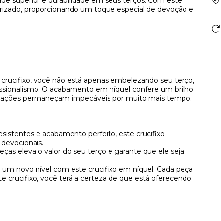
ade superior e durabilidade em seus terços. Com este
alorizado, proporcionando um toque especial de devoção e
 crucifixo, você não está apenas embelezando seu terço,
issionalismo. O acabamento em níquel confere um brilho
 criações permaneçam impecáveis por muito mais tempo.
esistentes e acabamento perfeito, este crucifixo
 devocionais.
eças eleva o valor do seu terço e garante que ele seja
a um novo nível com este crucifixo em níquel. Cada peça
e crucifixo, você terá a certeza de que está oferecendo