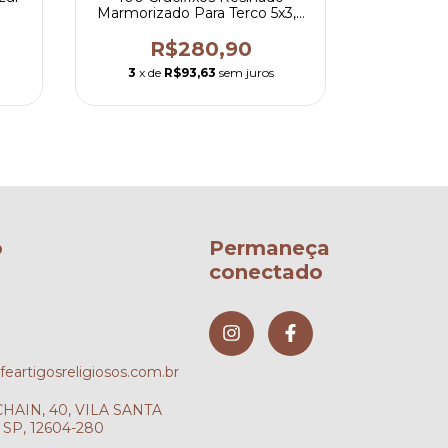
Marmorizado Para Terco 5x3,2
cm Dourado
R$280,90
3
x de
R$93,63
sem juros
3
x de
o
Permaneça
conectado
artigosreligiosos.com.br
AIN, 40, VILA SANTA
SP, 12604-280