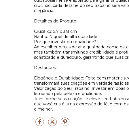
cuidadosamente elaborado para garantir qualid
crucifixo, cada detalhe do seu trabalho será v
elegância.
Detalhes do Produto:
Crucifixo: 5,7 x 3,8 cm
Banho: Níquel de alta qualidade
Por que investir em qualidade?
Ao escolher peças de alta qualidade como este
mas também transmitindo credibilidade e prof
sofisticado e duradouro, garantindo que suas
Destaques:
Elegância e Durabilidade: Feito com materiais r
transformará suas criações em verdadeiras joias
Valorização do Seu Trabalho: Investir em boas p
lembrado pela beleza e qualidade.
Transforme suas criações e eleve seu trabalho 
que você cria é uma expressão de fé, e com est
o melhor.