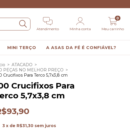
0
Atendimento
Minha conta
Meu carrinho
MINI TERÇO
A ASAS DA FÉ É CONFIÁVEL?
cio
>
ATACADO
>
00 PEÇAS NO MELHOR PREÇO
>
0 Crucifixos Para Terco 5,7x3,8 cm
00 Crucifixos Para
erco 5,7x3,8 cm
R$93,90
3
x de
R$31,30
sem juros