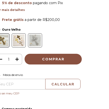
5% de desconto
pagando com Pix
r mais detalhes
Frete grátis
a partir de
R$200,00
r:
Ouro Velho
ALTERAR CEP
regas para o CEP:
Meios de envio
CALCULAR
o sei meu CEP
Compra protegida