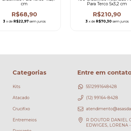
cm
Para Terco 5x3,2 cm
R$68,90
R$210,90
3
x de
R$22,97
sem juros
3
x de
R$70,30
sem juros
Categorias
Entre em contat
Kits
5512991648428
Atacado
(12) 99164-8428
Crucifixo
atendimento@asasdafe
Entremeios
R DOUTOR DANIEL CH
EDWIGES, LORENA - 