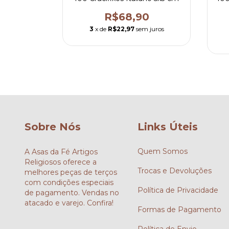
 5x3,2 cm
R$68,90
90
3
x de
R$22,97
sem juros
m juros
Sobre Nós
Links Úteis
Quem Somos
A Asas da Fé Artigos
Religiosos oferece a
Trocas e Devoluções
melhores peças de terços
com condições especiais
Política de Privacidade
de pagamento. Vendas no
atacado e varejo. Confira!
Formas de Pagamento