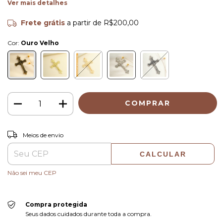
Ver mais detalhes
Frete grátis
a partir de
R$200,00
Cor:
Ouro Velho
ALTERAR CEP
Entregas para o CEP:
Meios de envio
CALCULAR
Não sei meu CEP
Compra protegida
Seus dados cuidados durante toda a compra.