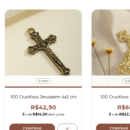
4 cores
4 c
100 Crucifixos Jerusalem 4x2 cm
100 Crucifixos 
R$42,90
R$6
3
x de
R$14,30
sem juros
3
x de
R$22
COMPRAR
COMPRAR