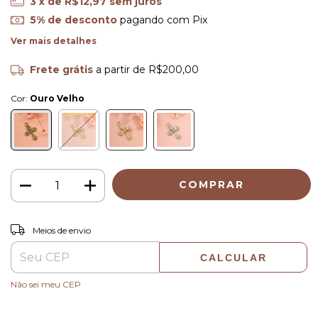
3
x de
R$12,97
sem juros
5% de desconto
pagando com Pix
Ver mais detalhes
Frete grátis
a partir de
R$200,00
Cor:
Ouro Velho
ALTERAR CEP
Entregas para o CEP:
Meios de envio
CALCULAR
Não sei meu CEP