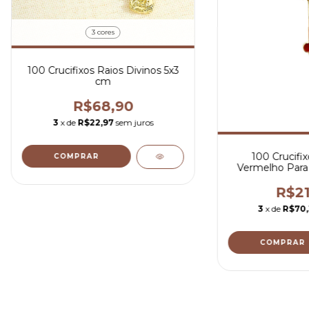
3 cores
100 Crucifixos Raios Divinos 5x3
cm
R$68,90
3
x de
R$22,97
sem juros
100 Crucifi
COMPRAR
Vermelho Para 
Dou
R$21
3
x de
R$70
COMPRAR