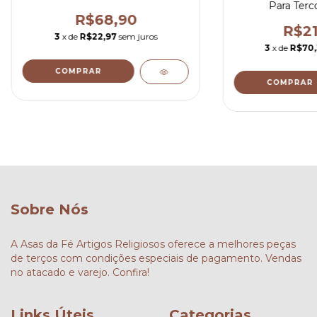
Para Terc
R$68,90
R$21
3
x de
R$22,97
sem juros
3
x de
R$70
COMPRAR
COMPRAR
Sobre Nós
A Asas da Fé Artigos Religiosos oferece a melhores peças
de terços com condições especiais de pagamento. Vendas
no atacado e varejo. Confira!
Links Úteis
Categorias