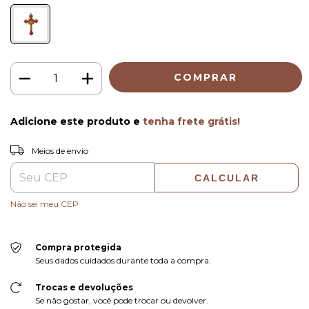
Adicione este produto e
tenha frete grátis!
ALTERAR CEP
Entregas para o CEP:
Meios de envio
CALCULAR
Não sei meu CEP
Compra protegida
Seus dados cuidados durante toda a compra.
Trocas e devoluções
Se não gostar, você pode trocar ou devolver.