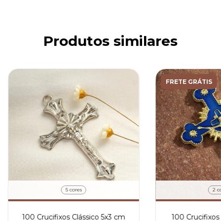
Produtos similares
FRETE GRÁTIS
5 cores
2 c
100 Crucifixos Clássico 5x3 cm
100 Crucifixos