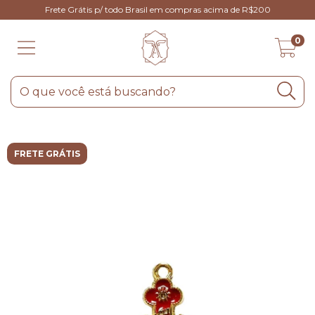
Frete Grátis p/ todo Brasil em compras acima de R$200
0
FRETE GRÁTIS