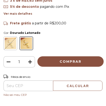
3
x de
R$5,63
sem juros
5% de desconto
pagando com Pix
Ver mais detalhes
Frete grátis
a partir de
R$200,00
Cor:
Dourado Latonado
ALTERAR CEP
Entregas para o CEP:
Meios de envio
CALCULAR
Não sei meu CEP