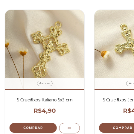
4 cores
4 c
5 Crucifixos Italiano 5x3 cm
5 Crucifixos J
R$4,90
R$4
COMPRAR
COMPRAR