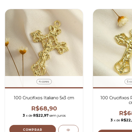
4 cores
5 c
100 Crucifixos Italiano 5x3 cm
100 Crucifixos 
c
R$68,90
R$6
3
x de
R$22,97
sem juros
3
x de
R$22
COMPRAR