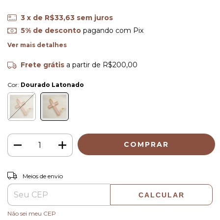
3
x de
R$33,63
sem juros
5% de desconto
pagando com Pix
Ver mais detalhes
Frete grátis
a partir de
R$200,00
Cor:
Dourado Latonado
ALTERAR CEP
Entregas para o CEP:
Meios de envio
CALCULAR
Não sei meu CEP