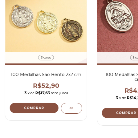
3 cores
3 c
100 Medalhas São Bento 2x2 cm
100 Medalhas S
c
R$52,90
R$4
3
x de
R$17,63
sem juros
3
x de
R$14,
COMPRAR
COMPRAR