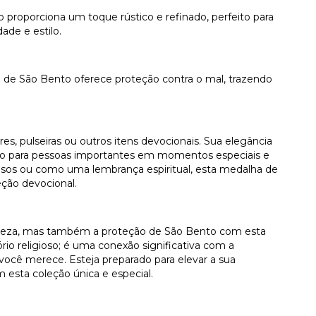
roporciona um toque rústico e refinado, perfeito para
ade e estilo.
a de São Bento oferece proteção contra o mal, trazendo
es, pulseiras ou outros itens devocionais. Sua elegância
so para pessoas importantes em momentos especiais e
iosos ou como uma lembrança espiritual, esta medalha de
eção devocional.
 beleza, mas também a proteção de São Bento com esta
io religioso; é uma conexão significativa com a
 você merece. Esteja preparado para elevar a sua
esta coleção única e especial.