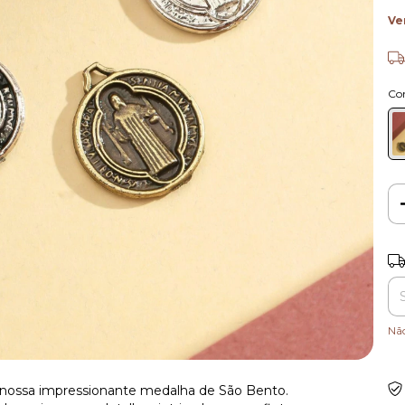
Ve
Co
Ent
Nã
a nossa impressionante medalha de São Bento.