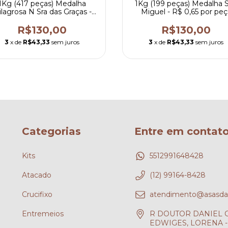
1Kg (417 peças) Medalha
1Kg (199 peças) Medalha 
lagrosa N Sra das Graças -
Miguel - R$ 0,65 por peç
R$ 0,31 por peça
R$130,00
R$130,00
3
x de
R$43,33
sem juros
3
x de
R$43,33
sem juros
Categorias
Entre em contat
Kits
5512991648428
Atacado
(12) 99164-8428
Crucifixo
atendimento@asasdafe
Entremeios
R DOUTOR DANIEL CH
EDWIGES, LORENA - 