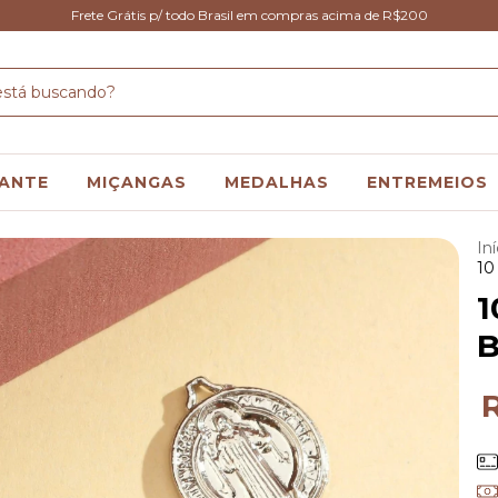
Frete Grátis p/ todo Brasil em compras acima de R$200
ANTE
MIÇANGAS
MEDALHAS
ENTREMEIOS
Iní
10
1
B