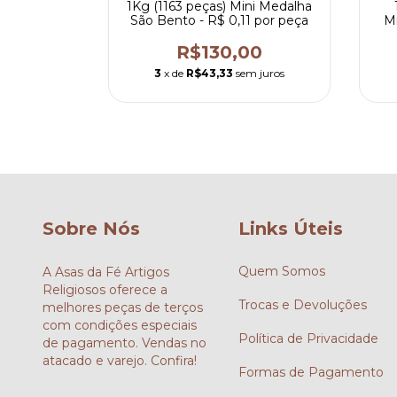
sé 2,4x1,7
1Kg (1163 peças) Mini Medalha
São Bento - R$ 0,11 por peça
Mi
0
R$130,00
m juros
3
x de
R$43,33
sem juros
Sobre Nós
Links Úteis
Quem Somos
A Asas da Fé Artigos
Religiosos oferece a
Trocas e Devoluções
melhores peças de terços
com condições especiais
Política de Privacidade
de pagamento. Vendas no
atacado e varejo. Confira!
Formas de Pagamento