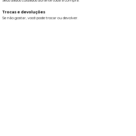
Seus dados cuidados durante toda a compra.
Trocas e devoluções
Se não gostar, você pode trocar ou devolver.