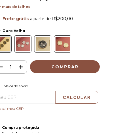
r mais detalhes
Frete grátis
a partir de
R$200,00
r:
Ouro Velho
ALTERAR CEP
regas para o CEP:
Meios de envio
CALCULAR
o sei meu CEP
Compra protegida