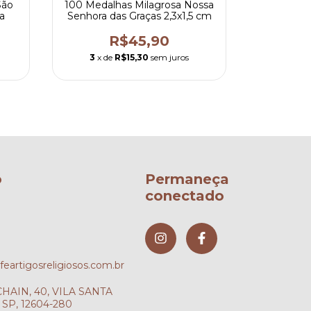
São
100 Medalhas Milagrosa Nossa
1Kg (333
a
Senhora das Graças 2,3x1,5 cm
Bento -
R$45,90
R
3
x de
R$15,30
sem juros
3
x de
o
Permaneça
conectado
artigosreligiosos.com.br
AIN, 40, VILA SANTA
SP, 12604-280