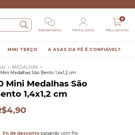
0
Atendimento
Minha conta
Meu carrinho
MINI TERÇO
A ASAS DA FÉ É CONFIÁVEL?
cio
>
MEDALHAS
>
 Mini Medalhas São Bento 1,4x1,2 cm
0 Mini Medalhas São
ento 1,4x1,2 cm
R$4,90
5% de desconto
pagando com Pix