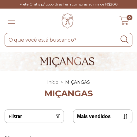
Frete Grátis p/ todo Brasil em compras acima de R$200
0
Início
>
MIÇANGAS
MIÇANGAS
Filtrar