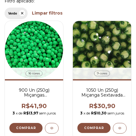
Filtro aplicado:
Limpar filtros
Verde
16 cores
9 cores
900 Un (250g)
1050 Un (250g)
Miçangas
Miçanga Sextavada
emborrachadas com
Com Miolo 8mm
furo passante 8mm
R$41,90
R$30,90
3
x de
R$13,97
sem juros
3
x de
R$10,30
sem juros
COMPRAR
COMPRAR