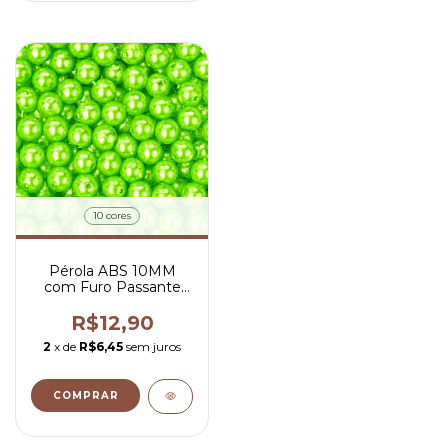
10 cores
Pérola ABS 10MM
com Furo Passante
Terço Pulseiras e
Colares Asas da Fé
R$12,90
2
x de
R$6,45
sem juros
COMPRAR