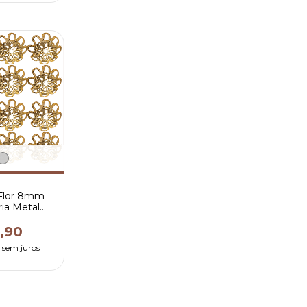
 Flor 8mm
ria Metal
s Terços
,90
7
sem juros