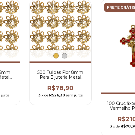
FRETE GRÁTI
r 6mm
500 Tulipas Flor 8mm
Metal
Para Bijuteria Metal
rços
Artesanatos Terços
0
R$78,90
 juros
3
x de
R$26,30
sem juros
100 Crucifix
Vermelho P
5x3,2 cm 
R$21
3
x de
R$70,3