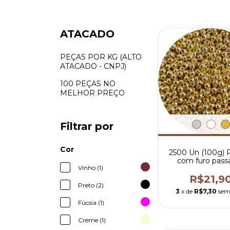
ATACADO
PEÇAS POR KG (ALTO
ATACADO - CNPJ)
100 PEÇAS NO
MELHOR PREÇO
Filtrar por
Cor
2500 Un (100g) 
com furo pass
Vinho (1)
4mm
R$21,9
Preto (2)
3
x de
R$7,30
sem
Fúcsia (1)
Creme (1)