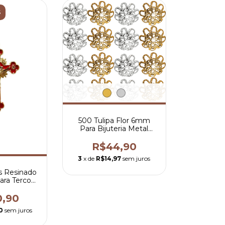
S
500 Tulipa Flor 6mm
Para Bijuteria Metal
Artesanatos Terços
R$44,90
3
x de
R$14,97
sem juros
os Resinado
ara Terco
Dourado
0,90
0
sem juros