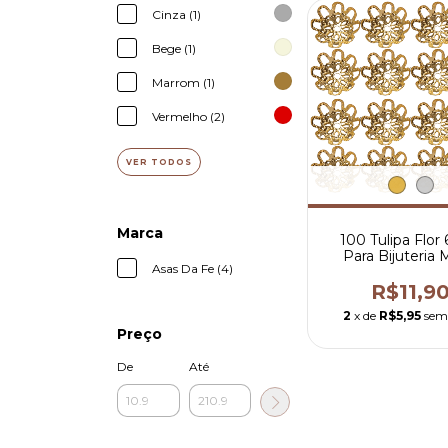
Cinza (1)
Bege (1)
Marrom (1)
Vermelho (2)
VER TODOS
Marca
100 Tulipa Flo
Para Bijuteria 
Asas Da Fe (4)
Artesanatos Te
R$11,9
2
x de
R$5,95
sem
Preço
De
Até