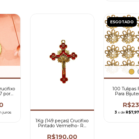
ESGOTADO
rucifixo
100 Tulipas
7 por
Para Bijute
Artesanato
0
R$23
 juros
3
x de
R$7,9
1Kg (149 peças) Crucifixo
Pintado Vermelho- R$
1,27 por peça
R$190,00