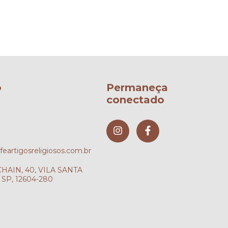
o
Permaneça
conectado
artigosreligiosos.com.br
AIN, 40, VILA SANTA
SP, 12604-280