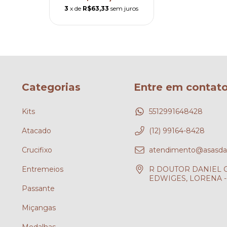
3
x de
R$63,33
sem juros
Categorias
Entre em contat
Kits
5512991648428
Atacado
(12) 99164-8428
Crucifixo
atendimento@asasdafe
Entremeios
R DOUTOR DANIEL CH
EDWIGES, LORENA - 
Passante
?
Miçangas
Medalhas