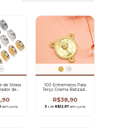
+1
+2
e de Strass
100 Entremeios Para
ador de
Terço Crisma Batizado
as
Escaristia 1,8x1,8 cm
,90
R$38,90
0
sem juros
3
x de
R$12,97
sem juros