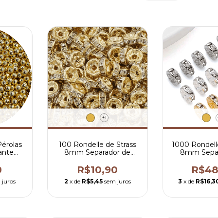
+1
Pérolas
100 Rondelle de Strass
1000 Rondell
ante
8mm Separador de
8mm Separ
Contas
Cont
0
R$10,90
R$48
 juros
2
x de
R$5,45
sem juros
3
x de
R$16,3