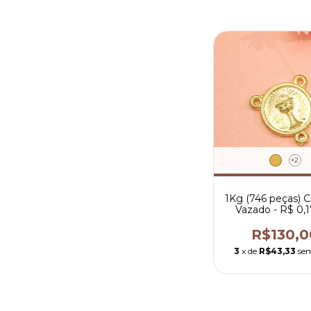
+2
1Kg (746 peças) C
Vazado - R$ 0,1
peça
R$130,0
3
x de
R$43,33
sem