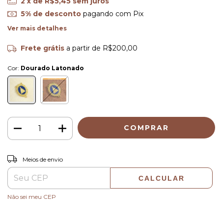
2
x de
R$5,45
sem juros
5% de desconto
pagando com Pix
Ver mais detalhes
Frete grátis
a partir de
R$200,00
Cor:
Dourado Latonado
ALTERAR CEP
Entregas para o CEP:
Meios de envio
CALCULAR
Não sei meu CEP