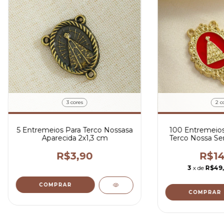
3 cores
2 c
5 Entremeios Para Terco Nossasa
100 Entremeios
Aparecida 2x1,3 cm
Terco Nossa Se
em Do
R$3,90
R$14
3
x de
R$49
COMPRAR
COMPRAR