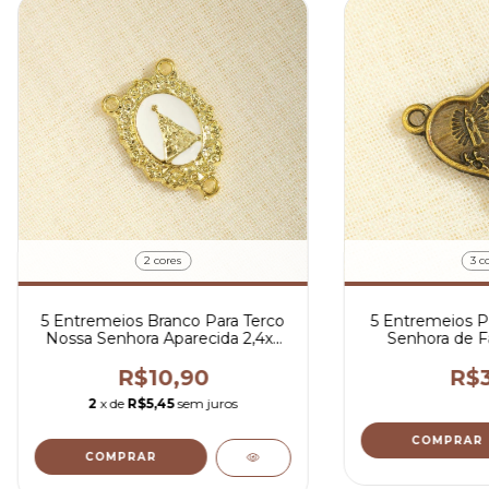
2 cores
3 c
5 Entremeios Branco Para Terco
5 Entremeios P
Nossa Senhora Aparecida 2,4x2
Senhora de F
cm
R$10,90
R$3
2
x de
R$5,45
sem juros
COMPRAR
COMPRAR