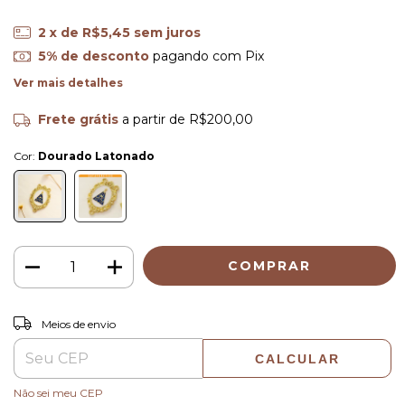
2
x de
R$5,45
sem juros
5% de desconto
pagando com Pix
Ver mais detalhes
Frete grátis
a partir de
R$200,00
Cor:
Dourado Latonado
ALTERAR CEP
Entregas para o CEP:
Meios de envio
CALCULAR
Não sei meu CEP