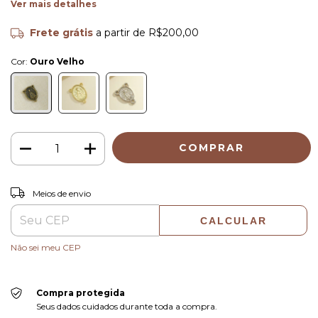
Ver mais detalhes
Frete grátis
a partir de
R$200,00
Cor:
Ouro Velho
ALTERAR CEP
Entregas para o CEP:
Meios de envio
CALCULAR
Não sei meu CEP
Compra protegida
Seus dados cuidados durante toda a compra.