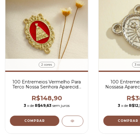
2 cores
3 c
100 Entremeios Vermelho Para
100 Entremei
Terco Nossa Senhora Aparecida
Nossasa Aparec
em Dourado
Ouro 
R$148,90
R$3
3
x de
R$49,63
sem juros
3
x de
R$12,
COMPRAR
COMPRAR