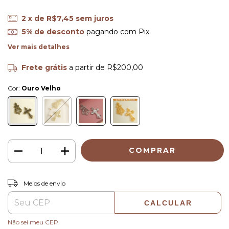
2
x de
R$7,45
sem juros
5% de desconto
pagando com Pix
Ver mais detalhes
Frete grátis
a partir de
R$200,00
Cor:
Ouro Velho
ALTERAR CEP
Entregas para o CEP:
Meios de envio
CALCULAR
Não sei meu CEP