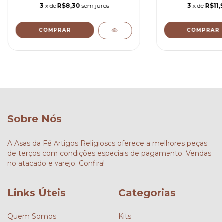
3
x de
R$8,30
sem juros
3
x de
R$11,
COMPRAR
COMPRAR
Sobre Nós
A Asas da Fé Artigos Religiosos oferece a melhores peças
de terços com condições especiais de pagamento. Vendas
no atacado e varejo. Confira!
Links Úteis
Categorias
Quem Somos
Kits