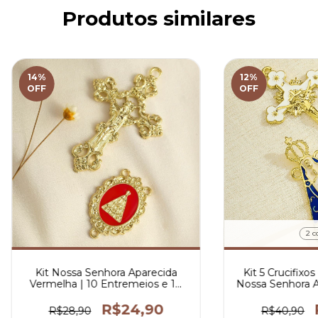
Produtos similares
14
%
12
%
OFF
OFF
2 c
Kit Nossa Senhora Aparecida
Kit 5 Crucifixo
Vermelha | 10 Entremeios e 10
Nossa Senhora A
Crucifixos Italianos Para Terco
Resi
R$24,90
R$28,90
R$40,90