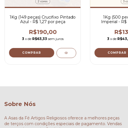
2 cores
3 c
1Kg (149 peças) Crucifixo Pintado
1Kg (500 peç
Azul - R$ 1,27 por peça
Imperial - R$
R$190,00
R$13
3
x de
R$63,33
sem juros
3
x de
R$43
COMPRAR
COMPRAR
Sobre Nós
A Asas da Fé Artigos Religiosos oferece a melhores peças
de terços com condições especiais de pagamento. Vendas