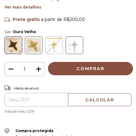
Ver mais detalhes
Frete grátis
a partir de
R$200,00
Cor:
Ouro Velho
ALTERAR CEP
Entregas para o CEP:
Meios de envio
CALCULAR
Não sei meu CEP
Compra protegida