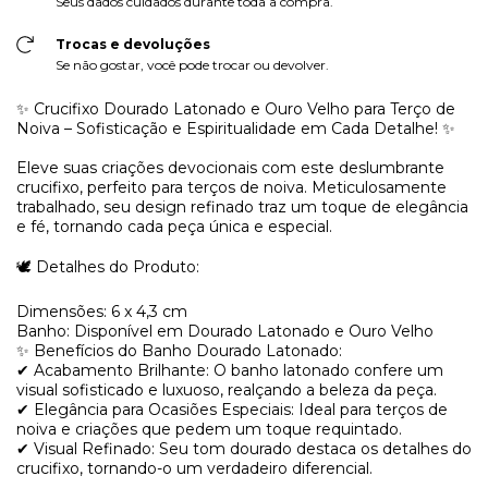
Seus dados cuidados durante toda a compra.
Trocas e devoluções
Se não gostar, você pode trocar ou devolver.
✨ Crucifixo Dourado Latonado e Ouro Velho para Terço de
Noiva – Sofisticação e Espiritualidade em Cada Detalhe! ✨
Eleve suas criações devocionais com este deslumbrante
crucifixo, perfeito para terços de noiva. Meticulosamente
trabalhado, seu design refinado traz um toque de elegância
e fé, tornando cada peça única e especial.
🕊️ Detalhes do Produto:
Dimensões: 6 x 4,3 cm
Banho: Disponível em Dourado Latonado e Ouro Velho
✨ Benefícios do Banho Dourado Latonado:
✔ Acabamento Brilhante: O banho latonado confere um
visual sofisticado e luxuoso, realçando a beleza da peça.
✔ Elegância para Ocasiões Especiais: Ideal para terços de
noiva e criações que pedem um toque requintado.
✔ Visual Refinado: Seu tom dourado destaca os detalhes do
crucifixo, tornando-o um verdadeiro diferencial.