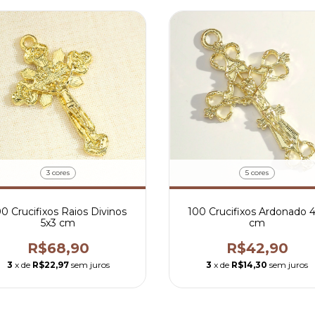
3 cores
5 cores
0 Crucifixos Raios Divinos
100 Crucifixos Ardonado 
5x3 cm
cm
R$68,90
R$42,90
3
x de
R$22,97
sem juros
3
x de
R$14,30
sem juros