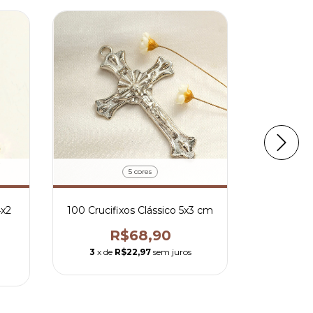
5 cores
4x2
100 Crucifixos Clássico 5x3 cm
100 Cruci
R$68,90
3
x de
R$22,97
sem juros
3
x de