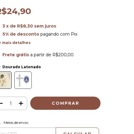
R$24,90
3
x de
R$8,30
sem juros
5% de desconto
pagando com Pix
r mais detalhes
Frete grátis
a partir de
R$200,00
r:
Dourado Latonado
ALTERAR CEP
regas para o CEP:
Meios de envio