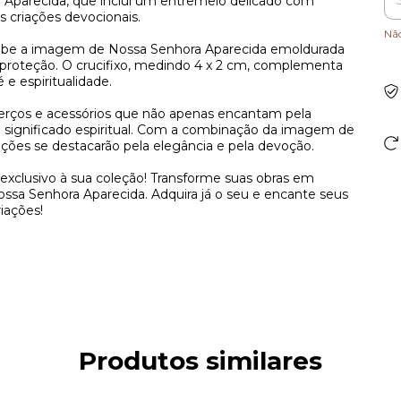
Aparecida, que inclui um entremeio delicado com
as criações devocionais.
Nã
xibe a imagem de Nossa Senhora Aparecida emoldurada
e proteção. O crucifixo, medindo 4 x 2 cm, complementa
e espiritualidade.
r terços e acessórios que não apenas encantam pela
ignificado espiritual. Com a combinação da imagem de
ações se destacarão pela elegância e pela devoção.
 exclusivo à sua coleção! Transforme suas obras em
ossa Senhora Aparecida. Adquira já o seu e encante seus
iações!
Produtos similares