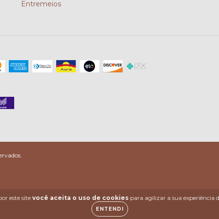
Entremeios
ervados.
or este site
você aceita o uso de cookies
para agilizar a sua experiência
ENTENDI