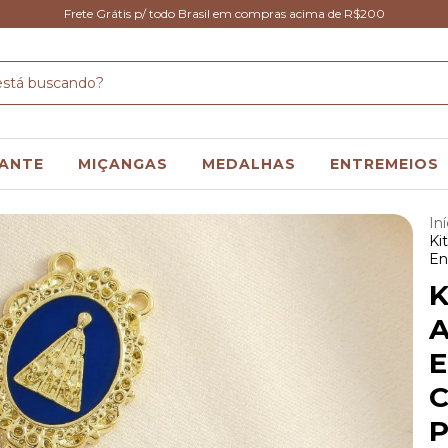
Frete Grátis p/ todo Brasil em compras acima de R$200
ANTE
MIÇANGAS
MEDALHAS
ENTREMEIOS
Iní
Ki
En
K
A
E
C
P