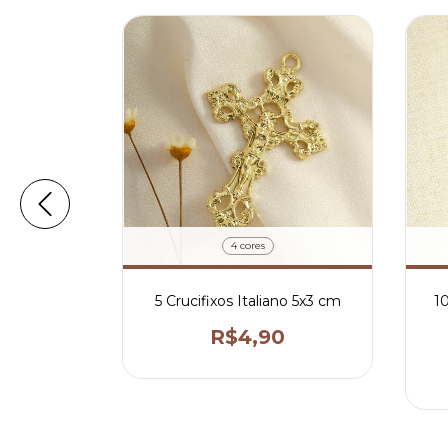
4 cores
ado 4x2 cm
5 Crucifixos Italiano 5x3 cm
10
0
R$4,90