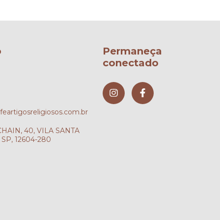
o
Permaneça
conectado
artigosreligiosos.com.br
AIN, 40, VILA SANTA
SP, 12604-280