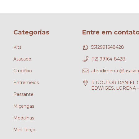
Categorias
Entre em contat
Kits
5512991648428
Atacado
(12) 99164-8428
Crucifixo
atendimento@asasdafe
Entremeios
R DOUTOR DANIEL CH
EDWIGES, LORENA - 
Passante
?
Miçangas
Medalhas
Mini Terço