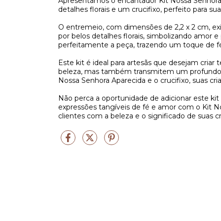
Apresentamos o encantador Kit Nossa Senhora 
detalhes florais e um crucifixo, perfeito para su
O entremeio, com dimensões de 2,2 x 2 cm, e
por belos detalhes florais, simbolizando amor 
perfeitamente a peça, trazendo um toque de fé 
Este kit é ideal para artesãs que desejam cria
beleza, mas também transmitem um profundo s
Nossa Senhora Aparecida e o crucifixo, suas cri
Não perca a oportunidade de adicionar este kit
expressões tangíveis de fé e amor com o Kit N
clientes com a beleza e o significado de suas cr