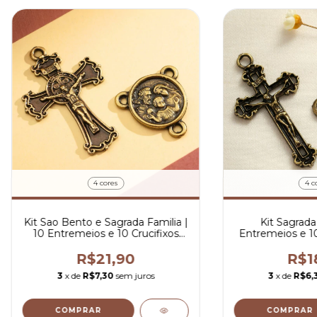
4 cores
4 c
Kit Sao Bento e Sagrada Familia |
Kit Sagrada 
10 Entremeios e 10 Crucifixos
Entremeios e 10
Para Terco
Te
R$21,90
R$1
3
x de
R$7,30
sem juros
3
x de
R$6,
COMPRAR
COMPRAR