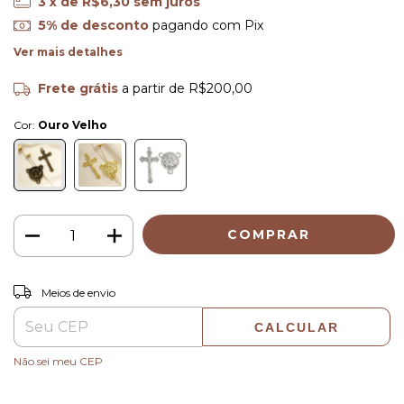
3
x de
R$6,30
sem juros
5% de desconto
pagando com Pix
Ver mais detalhes
Frete grátis
a partir de
R$200,00
Cor:
Ouro Velho
ALTERAR CEP
Entregas para o CEP:
Meios de envio
CALCULAR
Não sei meu CEP