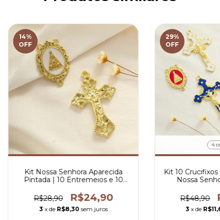
14
%
29
%
OFF
OFF
4 c
Kit Nossa Senhora Aparecida
Kit 10 Crucifixo
Pintada | 10 Entremeios e 10
Nossa Senho
Crucifixos Elaborado Para Terço
Resi
R$24,90
R$28,90
R$48,90
3
x de
R$8,30
sem juros
3
x de
R$11,