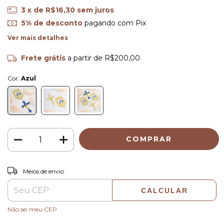
3
x de
R$16,30
sem juros
5% de desconto
pagando com Pix
Ver mais detalhes
Frete grátis
a partir de
R$200,00
Cor:
Azul
ALTERAR CEP
Entregas para o CEP:
Meios de envio
CALCULAR
Não sei meu CEP