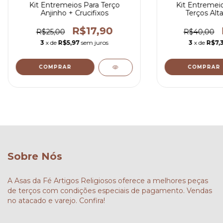
Kit Entremeios Para Terço
Kit Entremeio
Anjinho + Crucifixos
Terços Alt
R$17,90
R$25,00
R$40,00
3
x de
R$5,97
sem juros
3
x de
R$7,
COMPRAR
COMPRAR
Sobre Nós
A Asas da Fé Artigos Religiosos oferece a melhores peças
de terços com condições especiais de pagamento. Vendas
no atacado e varejo. Confira!