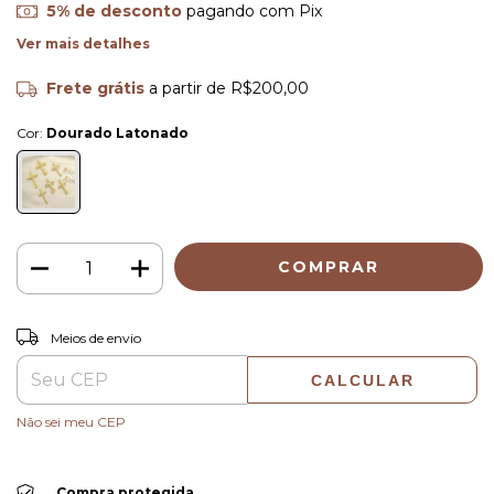
5% de desconto
pagando com Pix
Ver mais detalhes
Frete grátis
a partir de
R$200,00
Cor:
Dourado Latonado
ALTERAR CEP
Entregas para o CEP:
Meios de envio
CALCULAR
Não sei meu CEP
Compra protegida