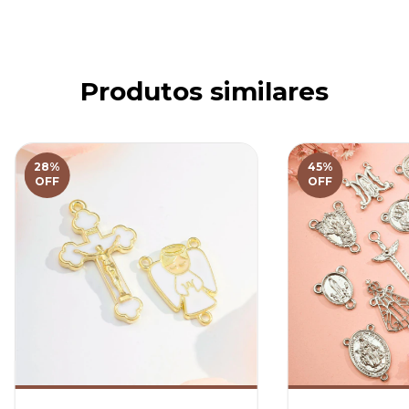
Produtos similares
28
%
45
%
OFF
OFF