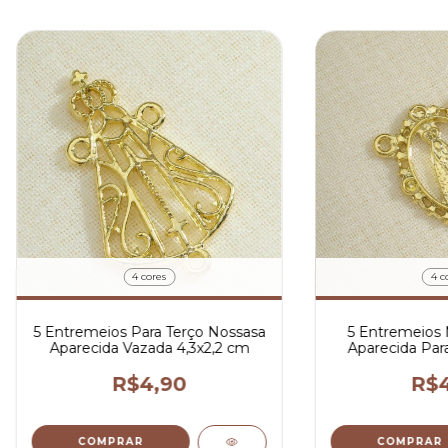
4 cores
4 c
5 Entremeios Para Terço Nossasa
5 Entremeios 
Aparecida Vazada 4,3x2,2 cm
Aparecida Par
R$4,90
R$4
COMPRAR
COMPRAR