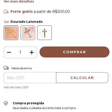
Ver mais detalhes
Frete grátis
a partir de
R$200,00
Cor:
Dourado Latonado
ALTERAR CEP
Entregas para o CEP:
Meios de envio
CALCULAR
Não sei meu CEP
Compra protegida
Seus dados cuidados durante toda a compra.