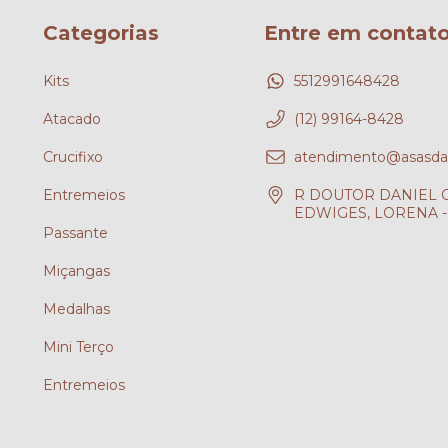
Categorias
Entre em contat
Kits
5512991648428
Atacado
(12) 99164-8428
Crucifixo
atendimento@asasdafe
Entremeios
R DOUTOR DANIEL CH
EDWIGES, LORENA - 
Passante
?
Miçangas
Medalhas
Mini Terço
Entremeios