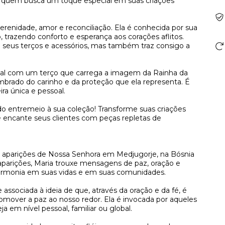
ara quem busca um toque especial em suas criações
renidade, amor e reconciliação. Ela é conhecida por sua
 trazendo conforto e esperança aos corações aflitos.
seus terços e acessórios, mas também traz consigo a
ial com um terço que carrega a imagem da Rainha da
embrado do carinho e da proteção que ela representa. É
a única e pessoal.
do entremeio à sua coleção! Transforme suas criações
encante seus clientes com peças repletas de
s aparições de Nossa Senhora em Medjugorje, na Bósnia
 aparições, Maria trouxe mensagens de paz, oração e
harmonia em suas vidas e em suas comunidades.
sociada à ideia de que, através da oração e da fé, é
promover a paz ao nosso redor. Ela é invocada por aqueles
 em nível pessoal, familiar ou global.