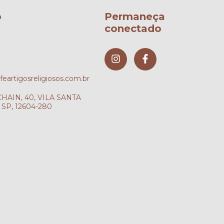
o
Permaneça
conectado
artigosreligiosos.com.br
AIN, 40, VILA SANTA
SP, 12604-280