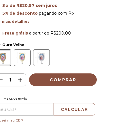
3
x de
R$20,97
sem juros
5% de desconto
pagando com Pix
r mais detalhes
Frete grátis
a partir de
R$200,00
r:
Ouro Velho
ALTERAR CEP
regas para o CEP:
Meios de envio
CALCULAR
o sei meu CEP