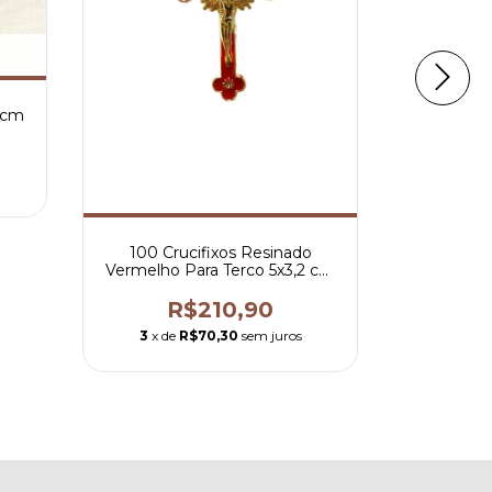
3 cm
100 Cruc
3
x de
100 Crucifixos Resinado
Vermelho Para Terco 5x3,2 cm
Dourado
R$210,90
3
x de
R$70,30
sem juros