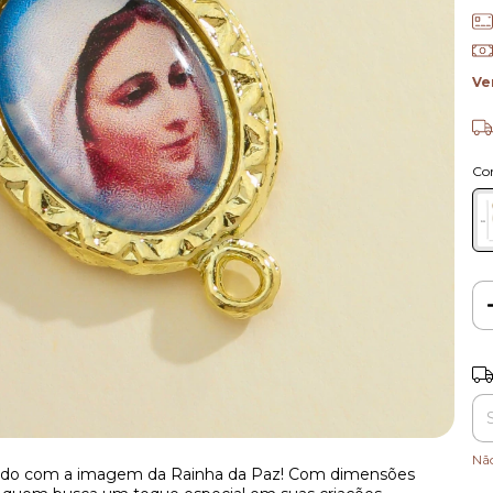
Ve
Co
Ent
Nã
ado com a imagem da Rainha da Paz! Com dimensões