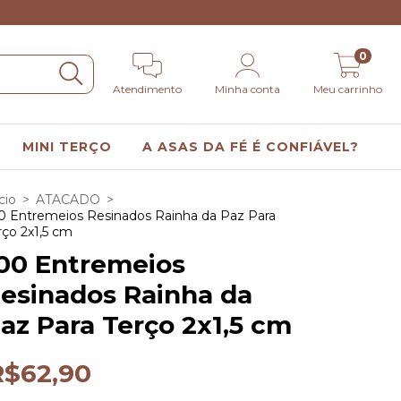
0
Atendimento
Minha conta
Meu carrinho
MINI TERÇO
A ASAS DA FÉ É CONFIÁVEL?
cio
>
ATACADO
>
0 Entremeios Resinados Rainha da Paz Para
rço 2x1,5 cm
00 Entremeios
esinados Rainha da
az Para Terço 2x1,5 cm
R$62,90