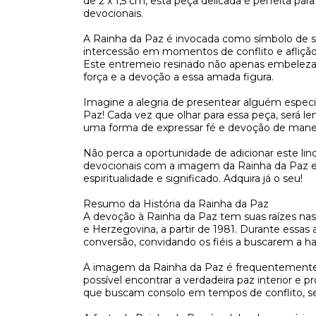
de 2 x 1,5 cm, esta peça delicada é perfeita p
devocionais.
A Rainha da Paz é invocada como símbolo de se
intercessão em momentos de conflito e aflição,
Este entremeio resinado não apenas embeleza 
força e a devoção a essa amada figura.
Imagine a alegria de presentear alguém espec
Paz! Cada vez que olhar para essa peça, será l
uma forma de expressar fé e devoção de maneir
Não perca a oportunidade de adicionar este lin
devocionais com a imagem da Rainha da Paz e 
espiritualidade e significado. Adquira já o seu!
Resumo da História da Rainha da Paz
A devoção à Rainha da Paz tem suas raízes na
e Herzegovina, a partir de 1981. Durante essas
conversão, convidando os fiéis a buscarem a 
A imagem da Rainha da Paz é frequentemente as
possível encontrar a verdadeira paz interior e 
que buscam consolo em tempos de conflito, seja