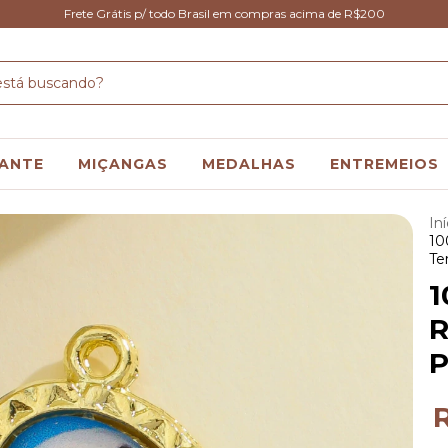
Frete Grátis p/ todo Brasil em compras acima de R$200
ANTE
MIÇANGAS
MEDALHAS
ENTREMEIOS
Iní
10
Te
1
R
P