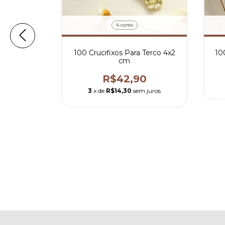
4 cores
esinado
100 Crucifixos Para Terco 4x2
10
 5x3,2 cm
cm
90
R$42,90
m juros
3
x de
R$14,30
sem juros