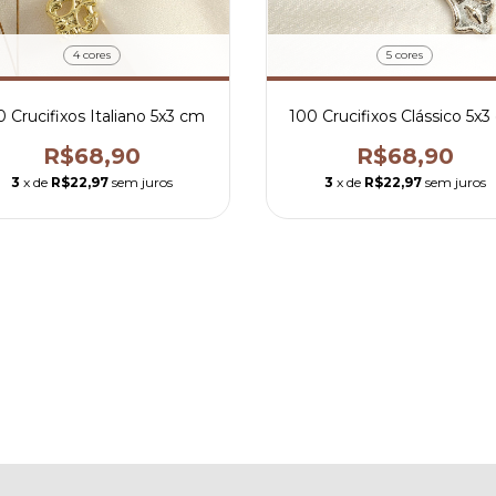
4 cores
5 cores
0 Crucifixos Italiano 5x3 cm
100 Crucifixos Clássico 5x
R$68,90
R$68,90
3
x de
R$22,97
sem juros
3
x de
R$22,97
sem juros