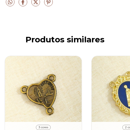
Produtos similares
3 cores
2 c