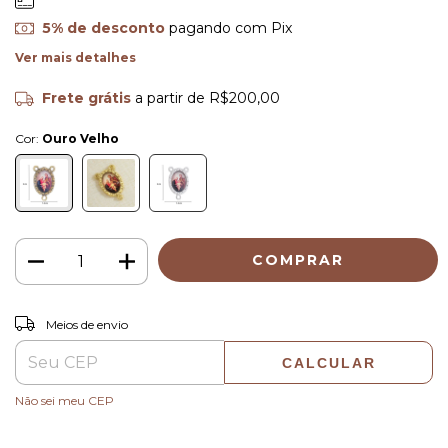
5% de desconto
pagando com Pix
Ver mais detalhes
Frete grátis
a partir de
R$200,00
Cor:
Ouro Velho
ALTERAR CEP
Entregas para o CEP:
Meios de envio
CALCULAR
Não sei meu CEP