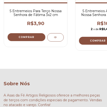
5 Entremeios Para Terço Nossa
5 Entremeios A
Senhora de Fátima 3x2 cm
Nossa Senhora 
c
R$3,90
R$1
2
x de
R$5,
COMPRAR
COMPRAR
Sobre Nós
A Asas da Fé Artigos Religiosos oferece a melhores peças
de terços com condições especiais de pagamento. Vendas
no atacado e varejo. Confira!