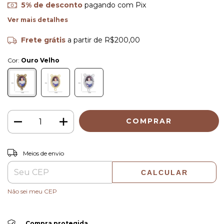
5% de desconto
pagando com Pix
Ver mais detalhes
Frete grátis
a partir de
R$200,00
Cor:
Ouro Velho
ALTERAR CEP
Entregas para o CEP:
Meios de envio
CALCULAR
Não sei meu CEP
Compra protegida