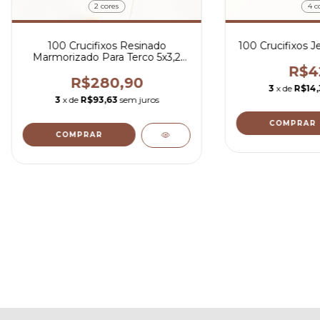
2 cores
4 c
100 Crucifixos Resinado
100 Crucifixos 
Marmorizado Para Terco 5x3,2
cm Dourado
R$4
R$280,90
3
x de
R$14,
3
x de
R$93,63
sem juros
COMPRAR
COMPRAR