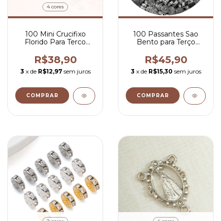
4 cores
100 Mini Crucifixo
100 Passantes Sao
Florido Para Terco
Bento para Terço
1,4x0,8 cm Pulseiras e
Entremeio Redondo
Colares Catolico
Níquel Envelhecido
R$38,90
R$45,90
3
x de
R$12,97
sem juros
3
x de
R$15,30
sem juros
COMPRAR
COMPRAR