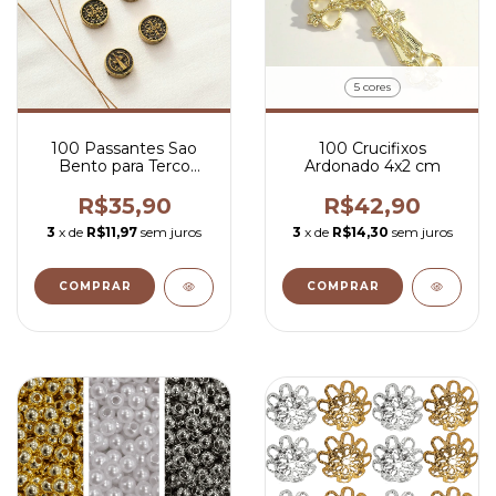
5 cores
100 Passantes Sao
100 Crucifixos
Bento para Terco
Ardonado 4x2 cm
Entremeio Redondo
1x1 cm
R$35,90
R$42,90
3
x de
R$11,97
sem juros
3
x de
R$14,30
sem juros
COMPRAR