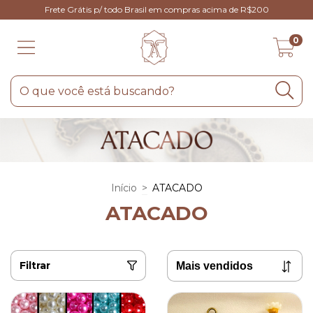
Frete Grátis p/ todo Brasil em compras acima de R$200
0
Início
>
ATACADO
ATACADO
Filtrar