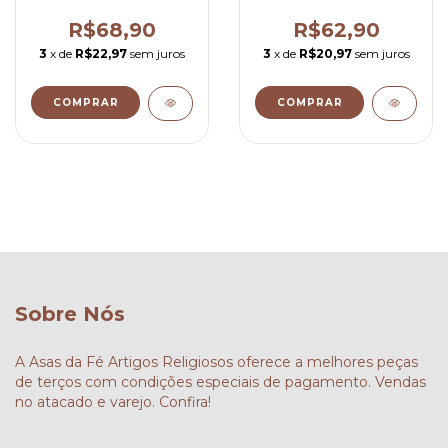
Terezinha Para Terço
2x1,5 cm
R$68,90
R$62,90
3
x de
R$22,97
sem juros
3
x de
R$20,97
sem juros
COMPRAR
COMPRAR
Sobre Nós
A Asas da Fé Artigos Religiosos oferece a melhores peças
de terços com condições especiais de pagamento. Vendas
no atacado e varejo. Confira!