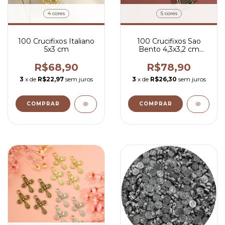
4 cores
5 cores
100 Crucifixos Italiano
100 Crucifixos Sao
5x3 cm
Bento 4,3x3,2 cm
Peças Para Terço
R$68,90
R$78,90
3
x de
R$22,97
sem juros
3
x de
R$26,30
sem juros
COMPRAR
COMPRAR