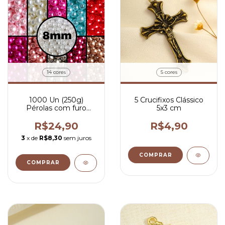
14 cores
5 cores
1000 Un (250g)
5 Crucifixos Clássico
Pérolas com furo
5x3 cm
passante 8mm
R$24,90
R$4,90
3
x de
R$8,30
sem juros
COMPRAR
COMPRAR