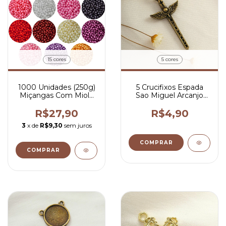
15 cores
5 cores
1000 Unidades (250g)
5 Crucifixos Espada
Miçangas Com Miolo
Sao Miguel Arcanjo
Globo 08mm
4,4x2,2 cm Alta
Qualidade
R$27,90
R$4,90
3
x de
R$9,30
sem juros
COMPRAR
COMPRAR