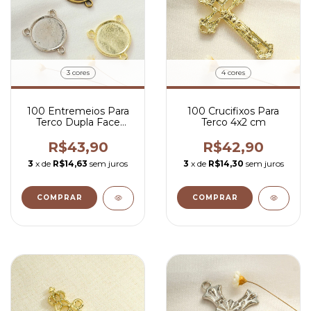
3 cores
4 cores
100 Entremeios Para
100 Crucifixos Para
Terco Dupla Face
Terco 4x2 cm
Redondo Para
Personalizar 1,8x1,8
R$43,90
R$42,90
cm
3
x de
R$14,63
sem juros
3
x de
R$14,30
sem juros
COMPRAR
COMPRAR