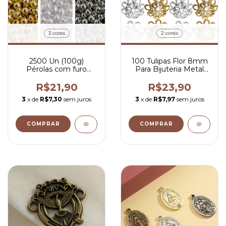
3 cores
2 cores
2500 Un (100g)
100 Tulipas Flor 8mm
Pérolas com furo
Para Bijuteria Metal
passante 4mm
Artesanatos Terços
R$21,90
R$23,90
3
x de
R$7,30
sem juros
3
x de
R$7,97
sem juros
COMPRAR
COMPRAR