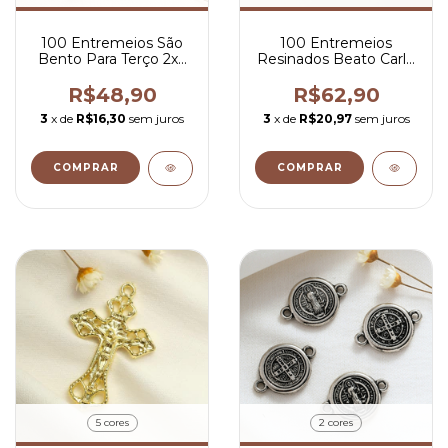
100 Entremeios São
100 Entremeios
Bento Para Terço 2x2
Resinados Beato Carlo
cm
Acutis Para Terco
R$48,90
R$62,90
3
x de
R$16,30
sem juros
3
x de
R$20,97
sem juros
COMPRAR
COMPRAR
5 cores
2 cores