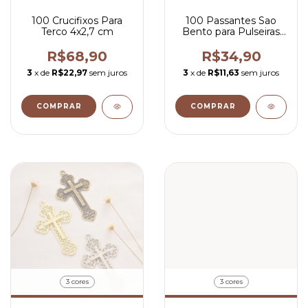
100 Crucifixos Para
100 Passantes Sao
Terco 4x2,7 cm
Bento para Pulseiras
2x1,4 cm
R$68,90
R$34,90
3
x de
R$22,97
sem juros
3
x de
R$11,63
sem juros
COMPRAR
COMPRAR
3 cores
3 cores