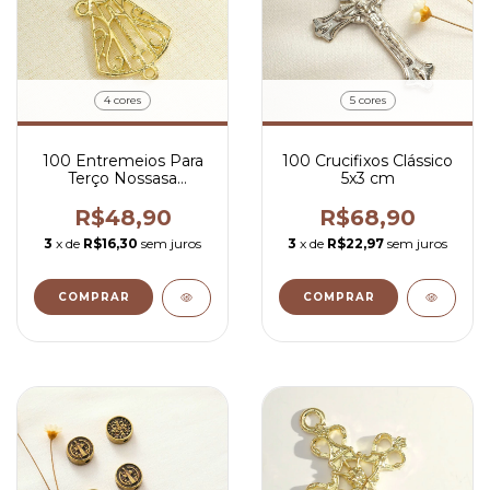
4 cores
5 cores
100 Entremeios Para
100 Crucifixos Clássico
Terço Nossasa
5x3 cm
Aparecida Vazada
4,3x2,2 cm
R$48,90
R$68,90
3
x de
R$16,30
sem juros
3
x de
R$22,97
sem juros
COMPRAR
COMPRAR