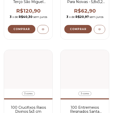
Terço São Miguel
Para Noivas - 5,8x3,2
Arcanjo 3,4x2,7 cm
cm Peças Para Terço
R$120,90
R$62,90
3
x de
R$40,30
sem juros
3
x de
R$20,97
sem juros
COMPRAR
COMPRAR
3 cores
3 cores
100 Crucifixos Raios
100 Entremeios
Divinos 5x3 cm
Resinados Santa