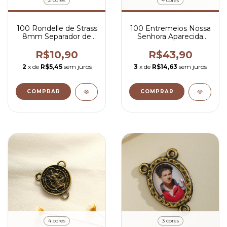
2 cores
4 cores
100 Rondelle de Strass
100 Entremeios Nossa
8mm Separador de
Senhora Aparecida
Contas
Para Terço 3x2 cm
R$10,90
R$43,90
2
x de
R$5,45
sem juros
3
x de
R$14,63
sem juros
COMPRAR
COMPRAR
4 cores
3 cores