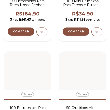
50 Entremeios Para
100 Mini Crucifixos
Terço Nossa Senhora
Para Terços e Pulserias
Aparecida Resinado
2,5x1,5 cm
5x3,7 cm
R$184,90
R$34,90
3
x de
R$61,63
sem juros
3
x de
R$11,63
sem juros
COMPRAR
COMPRAR
5 cores
2 cores
100 Entremeios Para
50 Crucifixos Altar -