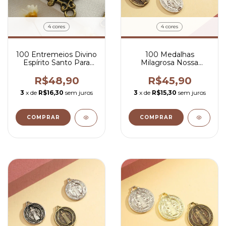
4 cores
4 cores
100 Entremeios Divino
100 Medalhas
Espírito Santo Para
Milagrosa Nossa
Terco 2,4x2 cm
Senhora das Graças
2,3x1,5 cm
R$48,90
R$45,90
3
x de
R$16,30
sem juros
3
x de
R$15,30
sem juros
COMPRAR
COMPRAR